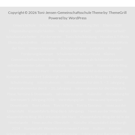
Copyright © 2026
Toni-Jensen-Gemeinschaftsschule
Theme by:
ThemeGrill
Powered by:
WordPress
Unsere Schule
Schulleitung
Schülervertretung (SV)
Eltern (SEB)
Mitgestaltungsmöglichkeiten
Warum Elternarbeit?
Lohnt Elternarbeit?
Schulsozialarbeiter
Förderverein
Tonis Schulkleidung – Hoodies & T-Shirts
Ehemaligentreffen
Lernen an der Toni
IServ – Kommunikationsplattform
der Toni
Unterrichtszeiten
Schulprogramm
Leitsätze
Konzept
Förderungskonzept
Schulinterne Fachcurricula
Kleines
Gemeinschaftsschullexikon
Berufsorientierung als Schlüssel zu einem
selbstbestimmten Leben
Bibliothek
Klassenfahrten
Klassenfahrts-Blog:
8b/c erkunden den Harz
Klassenfahrts-Blog der 8d in die Niederlande
Künstler-Klassenfahrt: Edinburgh 2024
Klassenfahrts-Blog des 6. Jahrgangs
Schulordnung
Informationen
Informationen für den 5. – 7. Jahrgang
Informationen für den 8. – 10. Jahrgang
Informationen für die Oberstufe
Pläne, Termine & Downloads
Jahresterminplan
Kalender
Anmeldung für
den neuen 5. Jahrgang 2026
Vertretungsplan
Mensa und Speiseplan
Downloads
Toni-Leben
Toni in Paris
Toni in Tansania
News aus der
Unterstufe
Klassenfahrts-Blog des 6. Jahrgangs
News aus der Mittelstufe
Klassenfahrts-Blog: 8b/c erkunden den Harz
Klassenfahrts-Blog der 8d in die
Niederlande
News aus der Oberstufe
Künstler-Klassenfahrt: Edinburgh
2024
Kunstprofil: Wasserturm in neuen Farben
Kultoni
Kontakt
Schulleitung
Sekretariat
Kontaktformular
Erklärung zur Barrierefreiheit