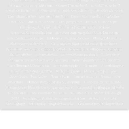
Mitgestaltungsmöglichkeiten
Warum Elternarbeit?
Lohnt Elternarbeit?
Schulsozialarbeiter
Förderverein
Tonis Schulkleidung – Hoodies & T-Shirts
Ehemaligentreffen
Lernen an der Toni
IServ – Kommunikationsplattform
der Toni
Unterrichtszeiten
Schulprogramm
Leitsätze
Konzept
Förderungskonzept
Schulinterne Fachcurricula
Kleines
Gemeinschaftsschullexikon
Berufsorientierung als Schlüssel zu einem
selbstbestimmten Leben
Bibliothek
Klassenfahrten
Klassenfahrts-Blog:
8b/c erkunden den Harz
Klassenfahrts-Blog der 8d in die Niederlande
Künstler-Klassenfahrt: Edinburgh 2024
Klassenfahrts-Blog des 6. Jahrgangs
Schulordnung
Informationen
Informationen für den 5. – 7. Jahrgang
Informationen für den 8. – 10. Jahrgang
Informationen für die Oberstufe
Pläne, Termine & Downloads
Jahresterminplan
Kalender
Anmeldung für
den neuen 5. Jahrgang 2026
Vertretungsplan
Mensa und Speiseplan
Downloads
Toni-Leben
Toni in Paris
Toni in Tansania
News aus der
Unterstufe
Klassenfahrts-Blog des 6. Jahrgangs
News aus der Mittelstufe
Klassenfahrts-Blog: 8b/c erkunden den Harz
Klassenfahrts-Blog der 8d in die
Niederlande
News aus der Oberstufe
Künstler-Klassenfahrt: Edinburgh
2024
Kunstprofil: Wasserturm in neuen Farben
Kultoni
Kontakt
Schulleitung
Sekretariat
Kontaktformular
Erklärung zur Barrierefreiheit