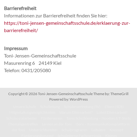
Barrierefreiheit
Informationen zur Barrierefreiheit finden Sie hier:
https://toni-jensen-gemeinschaftsschule.de/erklaerung-zur-
barrierefreiheit/
Impressum
Toni-Jensen-Gemeinschaftsschule
Masurenring 6 24149 Kiel
Telefon: 0431/205080
Copyright © 2026
Toni-Jensen-Gemeinschaftsschule
Theme by:
ThemeGrill
Powered by:
WordPress
Unsere Schule
Schulleitung
Schülervertretung (SV)
Eltern (SEB)
Mitgestaltungsmöglichkeiten
Warum Elternarbeit?
Lohnt Elternarbeit?
Schulsozialarbeiter
Förderverein
Tonis Schulkleidung – Hoodies & T-Shirts
Ehemaligentreffen
Lernen an der Toni
IServ – Kommunikationsplattform
der Toni
Unterrichtszeiten
Schulprogramm
Leitsätze
Konzept
Förderungskonzept
Schulinterne Fachcurricula
Kleines