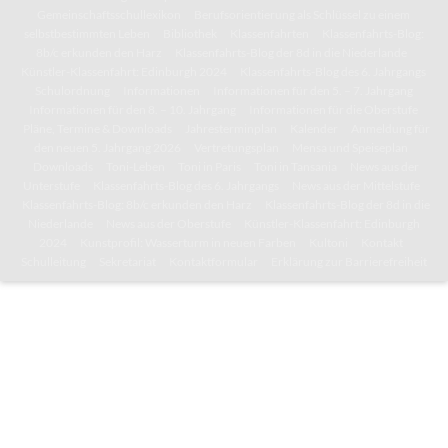
Gemeinschaftsschullexikon
Berufsorientierung als Schlüssel zu einem
selbstbestimmten Leben
Bibliothek
Klassenfahrten
Klassenfahrts-Blog:
8b/c erkunden den Harz
Klassenfahrts-Blog der 8d in die Niederlande
Künstler-Klassenfahrt: Edinburgh 2024
Klassenfahrts-Blog des 6. Jahrgangs
Schulordnung
Informationen
Informationen für den 5. – 7. Jahrgang
Informationen für den 8. – 10. Jahrgang
Informationen für die Oberstufe
Pläne, Termine & Downloads
Jahresterminplan
Kalender
Anmeldung für
den neuen 5. Jahrgang 2026
Vertretungsplan
Mensa und Speiseplan
Downloads
Toni-Leben
Toni in Paris
Toni in Tansania
News aus der
Unterstufe
Klassenfahrts-Blog des 6. Jahrgangs
News aus der Mittelstufe
Klassenfahrts-Blog: 8b/c erkunden den Harz
Klassenfahrts-Blog der 8d in die
Niederlande
News aus der Oberstufe
Künstler-Klassenfahrt: Edinburgh
2024
Kunstprofil: Wasserturm in neuen Farben
Kultoni
Kontakt
Schulleitung
Sekretariat
Kontaktformular
Erklärung zur Barrierefreiheit