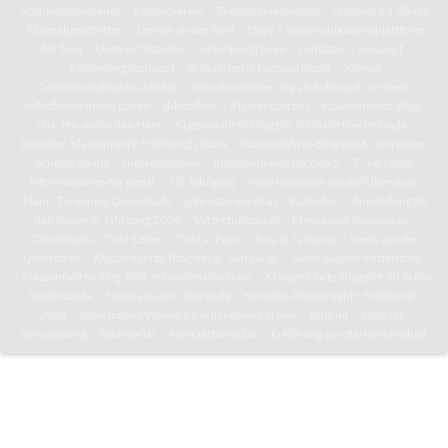
Schulsozialarbeiter
Förderverein
Tonis Schulkleidung – Hoodies & T-Shirts
Ehemaligentreffen
Lernen an der Toni
IServ – Kommunikationsplattform
der Toni
Unterrichtszeiten
Schulprogramm
Leitsätze
Konzept
Förderungskonzept
Schulinterne Fachcurricula
Kleines
Gemeinschaftsschullexikon
Berufsorientierung als Schlüssel zu einem
selbstbestimmten Leben
Bibliothek
Klassenfahrten
Klassenfahrts-Blog:
8b/c erkunden den Harz
Klassenfahrts-Blog der 8d in die Niederlande
Künstler-Klassenfahrt: Edinburgh 2024
Klassenfahrts-Blog des 6. Jahrgangs
Schulordnung
Informationen
Informationen für den 5. – 7. Jahrgang
Informationen für den 8. – 10. Jahrgang
Informationen für die Oberstufe
Pläne, Termine & Downloads
Jahresterminplan
Kalender
Anmeldung für
den neuen 5. Jahrgang 2026
Vertretungsplan
Mensa und Speiseplan
Downloads
Toni-Leben
Toni in Paris
Toni in Tansania
News aus der
Unterstufe
Klassenfahrts-Blog des 6. Jahrgangs
News aus der Mittelstufe
Klassenfahrts-Blog: 8b/c erkunden den Harz
Klassenfahrts-Blog der 8d in die
Niederlande
News aus der Oberstufe
Künstler-Klassenfahrt: Edinburgh
2024
Kunstprofil: Wasserturm in neuen Farben
Kultoni
Kontakt
Schulleitung
Sekretariat
Kontaktformular
Erklärung zur Barrierefreiheit