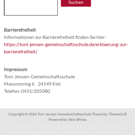
Suchen
Barrierefreiheit
Informationen zur Barrierefreiheit finden Sie hier:
https://toni-jensen-gemeinschaftsschule.de/erklaerung-zur-
barrierefreiheit/
Impressum
Toni-Jensen-Gemeinschaftsschule
Masurenring 6 24149 Kiel
Telefon: 0431/205080
Copyright © 2026
Toni-Jensen-Gemeinschaftsschule
Theme by:
ThemeGrill
Powered by:
WordPress
Unsere Schule
Schulleitung
Schülervertretung (SV)
Eltern (SEB)
Mitgestaltungsmöglichkeiten
Warum Elternarbeit?
Lohnt Elternarbeit?