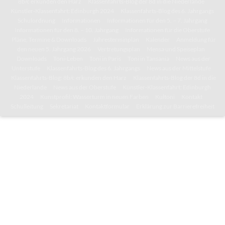
8b/c erkunden den Harz
Klassenfahrts-Blog der 8d in die Niederlande
Künstler-Klassenfahrt: Edinburgh 2024
Klassenfahrts-Blog des 6. Jahrgangs
Schulordnung
Informationen
Informationen für den 5. – 7. Jahrgang
Informationen für den 8. – 10. Jahrgang
Informationen für die Oberstufe
Pläne, Termine & Downloads
Jahresterminplan
Kalender
Anmeldung für
den neuen 5. Jahrgang 2026
Vertretungsplan
Mensa und Speiseplan
Downloads
Toni-Leben
Toni in Paris
Toni in Tansania
News aus der
Unterstufe
Klassenfahrts-Blog des 6. Jahrgangs
News aus der Mittelstufe
Klassenfahrts-Blog: 8b/c erkunden den Harz
Klassenfahrts-Blog der 8d in die
Niederlande
News aus der Oberstufe
Künstler-Klassenfahrt: Edinburgh
2024
Kunstprofil: Wasserturm in neuen Farben
Kultoni
Kontakt
Schulleitung
Sekretariat
Kontaktformular
Erklärung zur Barrierefreiheit