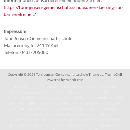
Informationen zur Barrierefreiheit finden Sie hier:
https://toni-jensen-gemeinschaftsschule.de/erklaerung-zur-
barrierefreiheit/
Impressum
Toni-Jensen-Gemeinschaftsschule
Masurenring 6 24149 Kiel
Telefon: 0431/205080
Copyright © 2026
Toni-Jensen-Gemeinschaftsschule
Theme by:
ThemeGrill
Powered by:
WordPress
Unsere Schule
Schulleitung
Schülervertretung (SV)
Eltern (SEB)
Mitgestaltungsmöglichkeiten
Warum Elternarbeit?
Lohnt Elternarbeit?
Schulsozialarbeiter
Förderverein
Tonis Schulkleidung – Hoodies & T-Shirts
Ehemaligentreffen
Lernen an der Toni
IServ – Kommunikationsplattform
der Toni
Unterrichtszeiten
Schulprogramm
Leitsätze
Konzept
Förderungskonzept
Schulinterne Fachcurricula
Kleines
Gemeinschaftsschullexikon
Berufsorientierung als Schlüssel zu einem
selbstbestimmten Leben
Bibliothek
Klassenfahrten
Klassenfahrts-Blog: