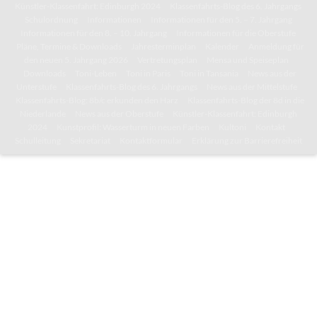
Künstler-Klassenfahrt: Edinburgh 2024
Klassenfahrts-Blog des 6. Jahrgangs
Schulordnung
Informationen
Informationen für den 5. – 7. Jahrgang
Informationen für den 8. – 10. Jahrgang
Informationen für die Oberstufe
Pläne, Termine & Downloads
Jahresterminplan
Kalender
Anmeldung für
den neuen 5. Jahrgang 2026
Vertretungsplan
Mensa und Speiseplan
Downloads
Toni-Leben
Toni in Paris
Toni in Tansania
News aus der
Unterstufe
Klassenfahrts-Blog des 6. Jahrgangs
News aus der Mittelstufe
Klassenfahrts-Blog: 8b/c erkunden den Harz
Klassenfahrts-Blog der 8d in die
Niederlande
News aus der Oberstufe
Künstler-Klassenfahrt: Edinburgh
2024
Kunstprofil: Wasserturm in neuen Farben
Kultoni
Kontakt
Schulleitung
Sekretariat
Kontaktformular
Erklärung zur Barrierefreiheit