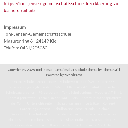
https://toni-jensen-gemeinschaftsschule.de/erklaerung-zur-
barrierefreiheit/
Impressum
Toni-Jensen-Gemeinschaftsschule
Masurenring 6 24149 Kiel
Telefon: 0431/205080
Copyright © 2026
Toni-Jensen-Gemeinschaftsschule
Theme by:
ThemeGrill
Powered by:
WordPress
Unsere Schule
Schulleitung
Schülervertretung (SV)
Eltern (SEB)
Mitgestaltungsmöglichkeiten
Warum Elternarbeit?
Lohnt Elternarbeit?
Schulsozialarbeiter
Förderverein
Tonis Schulkleidung – Hoodies & T-Shirts
Ehemaligentreffen
Lernen an der Toni
IServ – Kommunikationsplattform
der Toni
Unterrichtszeiten
Schulprogramm
Leitsätze
Konzept
Förderungskonzept
Schulinterne Fachcurricula
Kleines
Gemeinschaftsschullexikon
Berufsorientierung als Schlüssel zu einem
selbstbestimmten Leben
Bibliothek
Klassenfahrten
Klassenfahrts-Blog:
8b/c erkunden den Harz
Klassenfahrts-Blog der 8d in die Niederlande