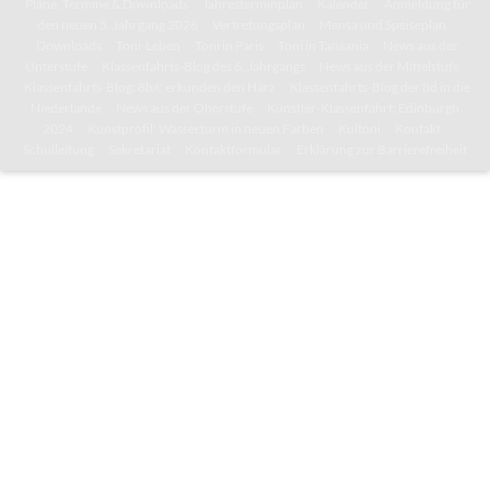
Pläne, Termine & Downloads
Jahresterminplan
Kalender
Anmeldung für
den neuen 5. Jahrgang 2026
Vertretungsplan
Mensa und Speiseplan
Downloads
Toni-Leben
Toni in Paris
Toni in Tansania
News aus der
Unterstufe
Klassenfahrts-Blog des 6. Jahrgangs
News aus der Mittelstufe
Klassenfahrts-Blog: 8b/c erkunden den Harz
Klassenfahrts-Blog der 8d in die
Niederlande
News aus der Oberstufe
Künstler-Klassenfahrt: Edinburgh
2024
Kunstprofil: Wasserturm in neuen Farben
Kultoni
Kontakt
Schulleitung
Sekretariat
Kontaktformular
Erklärung zur Barrierefreiheit