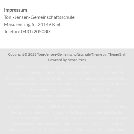
Impressum
Toni-Jensen-Gemeinschaftsschule
Masurenring 6 24149 Kiel
Telefon: 0431/205080
Copyright © 2026
Toni-Jensen-Gemeinschaftsschule
Theme by:
ThemeGrill
Powered by:
WordPress
Unsere Schule
Schulleitung
Schülervertretung (SV)
Eltern (SEB)
Mitgestaltungsmöglichkeiten
Warum Elternarbeit?
Lohnt Elternarbeit?
Schulsozialarbeiter
Förderverein
Tonis Schulkleidung – Hoodies & T-Shirts
Ehemaligentreffen
Lernen an der Toni
IServ – Kommunikationsplattform
der Toni
Unterrichtszeiten
Schulprogramm
Leitsätze
Konzept
Förderungskonzept
Schulinterne Fachcurricula
Kleines
Gemeinschaftsschullexikon
Berufsorientierung als Schlüssel zu einem
selbstbestimmten Leben
Bibliothek
Klassenfahrten
Klassenfahrts-Blog:
8b/c erkunden den Harz
Klassenfahrts-Blog der 8d in die Niederlande
Künstler-Klassenfahrt: Edinburgh 2024
Klassenfahrts-Blog des 6. Jahrgangs
Schulordnung
Informationen
Informationen für den 5. – 7. Jahrgang
Informationen für den 8. – 10. Jahrgang
Informationen für die Oberstufe