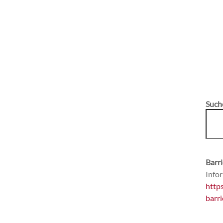
Such
Barri
Infor
http
barri