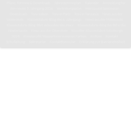
Pläne, Termine & Downloads
Jahresterminplan
Kalender
Anmeldung für
den neuen 5. Jahrgang 2026
Vertretungsplan
Mensa und Speiseplan
Downloads
Toni-Leben
Toni in Paris
Toni in Tansania
News aus der
Unterstufe
Klassenfahrts-Blog des 6. Jahrgangs
News aus der Mittelstufe
Klassenfahrts-Blog: 8b/c erkunden den Harz
Klassenfahrts-Blog der 8d in die
Niederlande
News aus der Oberstufe
Künstler-Klassenfahrt: Edinburgh
2024
Kunstprofil: Wasserturm in neuen Farben
Kultoni
Kontakt
Schulleitung
Sekretariat
Kontaktformular
Erklärung zur Barrierefreiheit