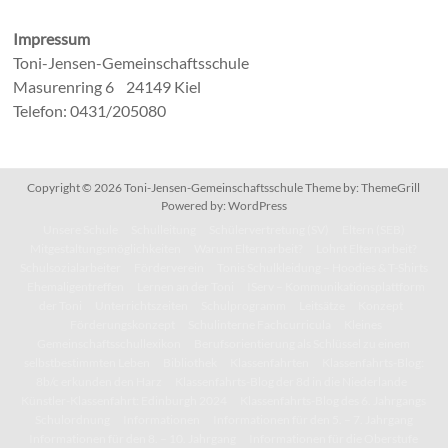
Impressum
Toni-Jensen-Gemeinschaftsschule
Masurenring 6 24149 Kiel
Telefon: 0431/205080
Copyright © 2026
Toni-Jensen-Gemeinschaftsschule
Theme by:
ThemeGrill
Powered by:
WordPress
Unsere Schule
Schulleitung
Schülervertretung (SV)
Eltern (SEB)
Mitgestaltungsmöglichkeiten
Warum Elternarbeit?
Lohnt Elternarbeit?
Schulsozialarbeiter
Förderverein
Tonis Schulkleidung – Hoodies & T-Shirts
Ehemaligentreffen
Lernen an der Toni
IServ – Kommunikationsplattform
der Toni
Unterrichtszeiten
Schulprogramm
Leitsätze
Konzept
Förderungskonzept
Schulinterne Fachcurricula
Kleines
Gemeinschaftsschullexikon
Berufsorientierung als Schlüssel zu einem
selbstbestimmten Leben
Bibliothek
Klassenfahrten
Klassenfahrts-Blog:
8b/c erkunden den Harz
Klassenfahrts-Blog der 8d in die Niederlande
Künstler-Klassenfahrt: Edinburgh 2024
Klassenfahrts-Blog des 6. Jahrgangs
Schulordnung
Informationen
Informationen für den 5. – 7. Jahrgang
Informationen für den 8. – 10. Jahrgang
Informationen für die Oberstufe