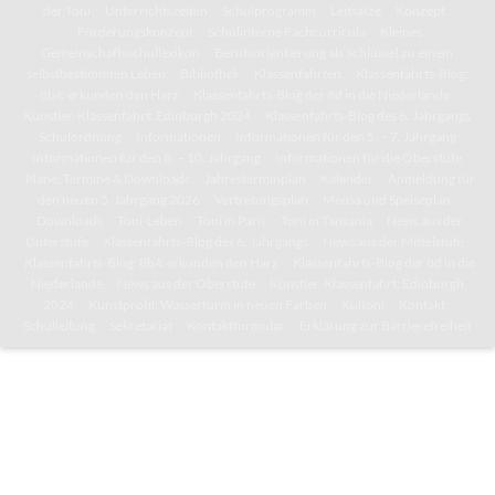
der Toni
Unterrichtszeiten
Schulprogramm
Leitsätze
Konzept
Förderungskonzept
Schulinterne Fachcurricula
Kleines
Gemeinschaftsschullexikon
Berufsorientierung als Schlüssel zu einem
selbstbestimmten Leben
Bibliothek
Klassenfahrten
Klassenfahrts-Blog:
8b/c erkunden den Harz
Klassenfahrts-Blog der 8d in die Niederlande
Künstler-Klassenfahrt: Edinburgh 2024
Klassenfahrts-Blog des 6. Jahrgangs
Schulordnung
Informationen
Informationen für den 5. – 7. Jahrgang
Informationen für den 8. – 10. Jahrgang
Informationen für die Oberstufe
Pläne, Termine & Downloads
Jahresterminplan
Kalender
Anmeldung für
den neuen 5. Jahrgang 2026
Vertretungsplan
Mensa und Speiseplan
Downloads
Toni-Leben
Toni in Paris
Toni in Tansania
News aus der
Unterstufe
Klassenfahrts-Blog des 6. Jahrgangs
News aus der Mittelstufe
Klassenfahrts-Blog: 8b/c erkunden den Harz
Klassenfahrts-Blog der 8d in die
Niederlande
News aus der Oberstufe
Künstler-Klassenfahrt: Edinburgh
2024
Kunstprofil: Wasserturm in neuen Farben
Kultoni
Kontakt
Schulleitung
Sekretariat
Kontaktformular
Erklärung zur Barrierefreiheit