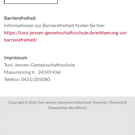
Barrierefreiheit
Informationen zur Barrierefreiheit finden Sie hier:
https://toni-jensen-gemeinschaftsschule.de/erklaerung-zur-
barrierefreiheit/
Impressum
Toni-Jensen-Gemeinschaftsschule
Masurenring 6 24149 Kiel
Telefon: 0431/205080
Copyright © 2026
Toni-Jensen-Gemeinschaftsschule
Theme by:
ThemeGrill
Powered by:
WordPress
Unsere Schule
Schulleitung
Schülervertretung (SV)
Eltern (SEB)
Mitgestaltungsmöglichkeiten
Warum Elternarbeit?
Lohnt Elternarbeit?
Schulsozialarbeiter
Förderverein
Tonis Schulkleidung – Hoodies & T-Shirts
Ehemaligentreffen
Lernen an der Toni
IServ – Kommunikationsplattform