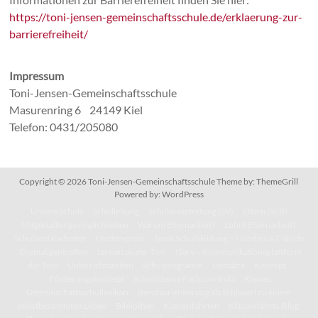
https://toni-jensen-gemeinschaftsschule.de/erklaerung-zur-
barrierefreiheit/
Impressum
Toni-Jensen-Gemeinschaftsschule
Masurenring 6 24149 Kiel
Telefon: 0431/205080
Copyright © 2026
Toni-Jensen-Gemeinschaftsschule
Theme by:
ThemeGrill
Powered by:
WordPress
Unsere Schule
Schulleitung
Schülervertretung (SV)
Eltern (SEB)
Mitgestaltungsmöglichkeiten
Warum Elternarbeit?
Lohnt Elternarbeit?
Schulsozialarbeiter
Förderverein
Tonis Schulkleidung – Hoodies & T-Shirts
Ehemaligentreffen
Lernen an der Toni
IServ – Kommunikationsplattform
der Toni
Unterrichtszeiten
Schulprogramm
Leitsätze
Konzept
Förderungskonzept
Schulinterne Fachcurricula
Kleines
Gemeinschaftsschullexikon
Berufsorientierung als Schlüssel zu einem
selbstbestimmten Leben
Bibliothek
Klassenfahrten
Klassenfahrts-Blog: