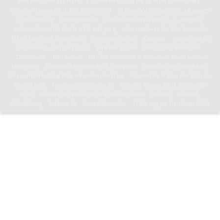
8b/c erkunden den Harz
Klassenfahrts-Blog der 8d in die Niederlande
Künstler-Klassenfahrt: Edinburgh 2024
Klassenfahrts-Blog des 6. Jahrgangs
Schulordnung
Informationen
Informationen für den 5. – 7. Jahrgang
Informationen für den 8. – 10. Jahrgang
Informationen für die Oberstufe
Pläne, Termine & Downloads
Jahresterminplan
Kalender
Anmeldung für
den neuen 5. Jahrgang 2026
Vertretungsplan
Mensa und Speiseplan
Downloads
Toni-Leben
Toni in Paris
Toni in Tansania
News aus der
Unterstufe
Klassenfahrts-Blog des 6. Jahrgangs
News aus der Mittelstufe
Klassenfahrts-Blog: 8b/c erkunden den Harz
Klassenfahrts-Blog der 8d in die
Niederlande
News aus der Oberstufe
Künstler-Klassenfahrt: Edinburgh
2024
Kunstprofil: Wasserturm in neuen Farben
Kultoni
Kontakt
Schulleitung
Sekretariat
Kontaktformular
Erklärung zur Barrierefreiheit