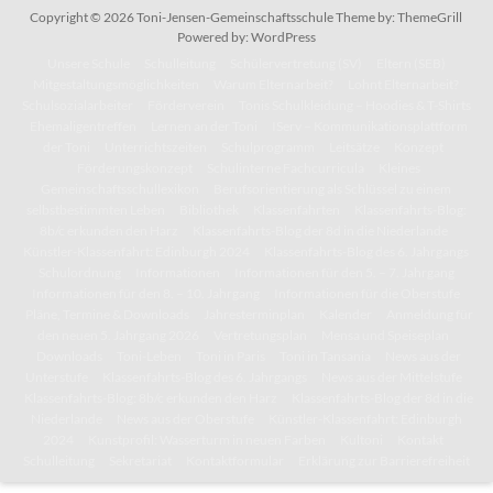
Copyright © 2026
Toni-Jensen-Gemeinschaftsschule
Theme by:
ThemeGrill
Powered by:
WordPress
Unsere Schule
Schulleitung
Schülervertretung (SV)
Eltern (SEB)
Mitgestaltungsmöglichkeiten
Warum Elternarbeit?
Lohnt Elternarbeit?
Schulsozialarbeiter
Förderverein
Tonis Schulkleidung – Hoodies & T-Shirts
Ehemaligentreffen
Lernen an der Toni
IServ – Kommunikationsplattform
der Toni
Unterrichtszeiten
Schulprogramm
Leitsätze
Konzept
Förderungskonzept
Schulinterne Fachcurricula
Kleines
Gemeinschaftsschullexikon
Berufsorientierung als Schlüssel zu einem
selbstbestimmten Leben
Bibliothek
Klassenfahrten
Klassenfahrts-Blog:
8b/c erkunden den Harz
Klassenfahrts-Blog der 8d in die Niederlande
Künstler-Klassenfahrt: Edinburgh 2024
Klassenfahrts-Blog des 6. Jahrgangs
Schulordnung
Informationen
Informationen für den 5. – 7. Jahrgang
Informationen für den 8. – 10. Jahrgang
Informationen für die Oberstufe
Pläne, Termine & Downloads
Jahresterminplan
Kalender
Anmeldung für
den neuen 5. Jahrgang 2026
Vertretungsplan
Mensa und Speiseplan
Downloads
Toni-Leben
Toni in Paris
Toni in Tansania
News aus der
Unterstufe
Klassenfahrts-Blog des 6. Jahrgangs
News aus der Mittelstufe
Klassenfahrts-Blog: 8b/c erkunden den Harz
Klassenfahrts-Blog der 8d in die
Niederlande
News aus der Oberstufe
Künstler-Klassenfahrt: Edinburgh
2024
Kunstprofil: Wasserturm in neuen Farben
Kultoni
Kontakt
Schulleitung
Sekretariat
Kontaktformular
Erklärung zur Barrierefreiheit