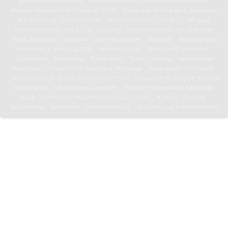
8b/c erkunden den Harz
Klassenfahrts-Blog der 8d in die Niederlande
Künstler-Klassenfahrt: Edinburgh 2024
Klassenfahrts-Blog des 6. Jahrgangs
Schulordnung
Informationen
Informationen für den 5. – 7. Jahrgang
Informationen für den 8. – 10. Jahrgang
Informationen für die Oberstufe
Pläne, Termine & Downloads
Jahresterminplan
Kalender
Anmeldung für
den neuen 5. Jahrgang 2026
Vertretungsplan
Mensa und Speiseplan
Downloads
Toni-Leben
Toni in Paris
Toni in Tansania
News aus der
Unterstufe
Klassenfahrts-Blog des 6. Jahrgangs
News aus der Mittelstufe
Klassenfahrts-Blog: 8b/c erkunden den Harz
Klassenfahrts-Blog der 8d in die
Niederlande
News aus der Oberstufe
Künstler-Klassenfahrt: Edinburgh
2024
Kunstprofil: Wasserturm in neuen Farben
Kultoni
Kontakt
Schulleitung
Sekretariat
Kontaktformular
Erklärung zur Barrierefreiheit