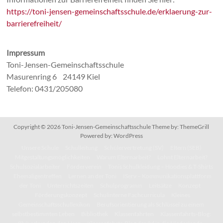
https://toni-jensen-gemeinschaftsschule.de/erklaerung-zur-
barrierefreiheit/
Impressum
Toni-Jensen-Gemeinschaftsschule
Masurenring 6 24149 Kiel
Telefon: 0431/205080
Copyright © 2026
Toni-Jensen-Gemeinschaftsschule
Theme by:
ThemeGrill
Powered by:
WordPress
Unsere Schule
Schulleitung
Schülervertretung (SV)
Eltern (SEB)
Mitgestaltungsmöglichkeiten
Warum Elternarbeit?
Lohnt Elternarbeit?
Schulsozialarbeiter
Förderverein
Tonis Schulkleidung – Hoodies & T-Shirts
Ehemaligentreffen
Lernen an der Toni
IServ – Kommunikationsplattform
der Toni
Unterrichtszeiten
Schulprogramm
Leitsätze
Konzept
Förderungskonzept
Schulinterne Fachcurricula
Kleines
Gemeinschaftsschullexikon
Berufsorientierung als Schlüssel zu einem
selbstbestimmten Leben
Bibliothek
Klassenfahrten
Klassenfahrts-Blog: