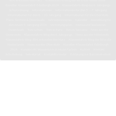
8b/c erkunden den Harz
Klassenfahrts-Blog der 8d in die Niederlande
Künstler-Klassenfahrt: Edinburgh 2024
Klassenfahrts-Blog des 6. Jahrgangs
Schulordnung
Informationen
Informationen für den 5. – 7. Jahrgang
Informationen für den 8. – 10. Jahrgang
Informationen für die Oberstufe
Pläne, Termine & Downloads
Jahresterminplan
Kalender
Anmeldung für
den neuen 5. Jahrgang 2026
Vertretungsplan
Mensa und Speiseplan
Downloads
Toni-Leben
Toni in Paris
Toni in Tansania
News aus der
Unterstufe
Klassenfahrts-Blog des 6. Jahrgangs
News aus der Mittelstufe
Klassenfahrts-Blog: 8b/c erkunden den Harz
Klassenfahrts-Blog der 8d in die
Niederlande
News aus der Oberstufe
Künstler-Klassenfahrt: Edinburgh
2024
Kunstprofil: Wasserturm in neuen Farben
Kultoni
Kontakt
Schulleitung
Sekretariat
Kontaktformular
Erklärung zur Barrierefreiheit