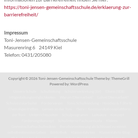
https://toni-jensen-gemeinschaftsschule.de/erklaerung-zur-
barrierefreiheit/
Impressum
Toni-Jensen-Gemeinschaftsschule
Masurenring 6 24149 Kiel
Telefon: 0431/205080
Copyright © 2026
Toni-Jensen-Gemeinschaftsschule
Theme by:
ThemeGrill
Powered by:
WordPress
Unsere Schule
Schulleitung
Schülervertretung (SV)
Eltern (SEB)
Mitgestaltungsmöglichkeiten
Warum Elternarbeit?
Lohnt Elternarbeit?
Schulsozialarbeiter
Förderverein
Tonis Schulkleidung – Hoodies & T-Shirts
Ehemaligentreffen
Lernen an der Toni
IServ – Kommunikationsplattform
der Toni
Unterrichtszeiten
Schulprogramm
Leitsätze
Konzept
Förderungskonzept
Schulinterne Fachcurricula
Kleines
Gemeinschaftsschullexikon
Berufsorientierung als Schlüssel zu einem
selbstbestimmten Leben
Bibliothek
Klassenfahrten
Klassenfahrts-Blog: