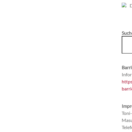
Such
Barri
Infor
http
barri
Impr
Toni
Masu
Tele