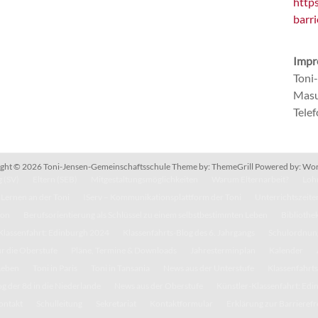
http
barri
Impr
Toni
Masu
Tele
ght © 2026
Toni-Jensen-Gemeinschaftsschule
Theme by:
ThemeGrill
Powered by:
Wor
 (SV)
Eltern (SEB)
Mitgestaltungsmöglichkeiten
Warum Elternarbeit?
Lohn
Lernen an der Toni
IServ – Kommunikationsplattform der Toni
Unterrichtszeite
kon
Berufsorientierung als Schlüssel zu einem selbstbestimmten Leben
Bibliothe
Klassenfahrt: Edinburgh 2024
Klassenfahrts-Blog des 6. Jahrgangs
Schulordnun
r die Oberstufe
Pläne, Termine & Downloads
Jahresterminplan
Kalender
Leben
Toni in Paris
Toni in Tansania
News aus der Unterstufe
Klassenfahrts
g der 8d in die Niederlande
News aus der Oberstufe
Künstler-Klassenfahrt: Ed
ontakt
Schulleitung
Sekretariat
Kontaktformular
Erklärung zur Barrierefr