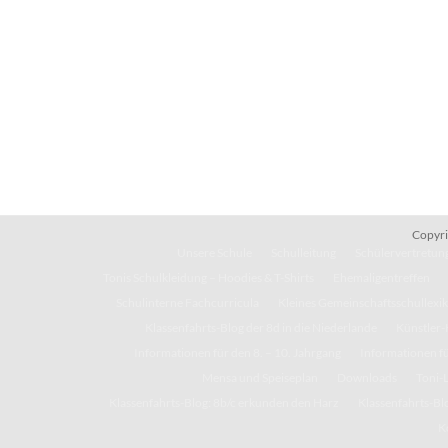
Copyri
Unsere Schule
Schulleitung
Schülervertretung
Tonis Schulkleidung – Hoodies & T-Shirts
Ehemaligentreffen
Schulinterne Fachcurricula
Kleines Gemeinschaftsschullexi
Klassenfahrts-Blog der 8d in die Niederlande
Künstler-
Informationen für den 8. – 10. Jahrgang
Informationen fü
Mensa und Speiseplan
Downloads
Toni-
Klassenfahrts-Blog: 8b/c erkunden den Harz
Klassenfahrts-Blo
K