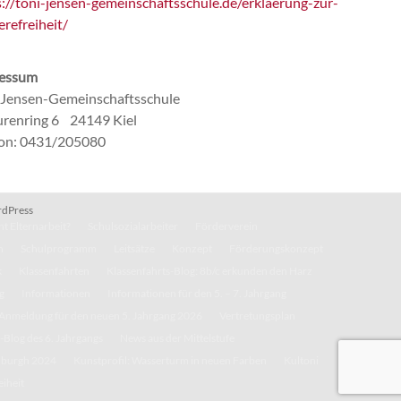
s://toni-jensen-gemeinschaftsschule.de/erklaerung-zur-
erefreiheit/
essum
-Jensen-Gemeinschaftsschule
renring 6 24149 Kiel
fon: 0431/205080
dPress
t Elternarbeit?
Schulsozialarbeiter
Förderverein
n
Schulprogramm
Leitsätze
Konzept
Förderungskonzept
k
Klassenfahrten
Klassenfahrts-Blog: 8b/c erkunden den Harz
g
Informationen
Informationen für den 5. – 7. Jahrgang
Anmeldung für den neuen 5. Jahrgang 2026
Vertretungsplan
-Blog des 6. Jahrgangs
News aus der Mittelstufe
inburgh 2024
Kunstprofil: Wasserturm in neuen Farben
Kultoni
eiheit