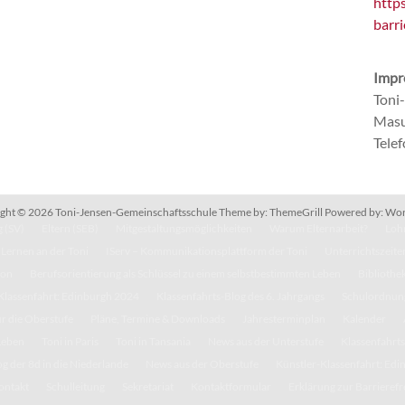
http
barri
Impr
Toni
Masu
Tele
ght © 2026
Toni-Jensen-Gemeinschaftsschule
Theme by:
ThemeGrill
Powered by:
Wor
 (SV)
Eltern (SEB)
Mitgestaltungsmöglichkeiten
Warum Elternarbeit?
Lohn
Lernen an der Toni
IServ – Kommunikationsplattform der Toni
Unterrichtszeite
kon
Berufsorientierung als Schlüssel zu einem selbstbestimmten Leben
Bibliothe
Klassenfahrt: Edinburgh 2024
Klassenfahrts-Blog des 6. Jahrgangs
Schulordnun
r die Oberstufe
Pläne, Termine & Downloads
Jahresterminplan
Kalender
Leben
Toni in Paris
Toni in Tansania
News aus der Unterstufe
Klassenfahrts
g der 8d in die Niederlande
News aus der Oberstufe
Künstler-Klassenfahrt: Ed
ontakt
Schulleitung
Sekretariat
Kontaktformular
Erklärung zur Barrierefr