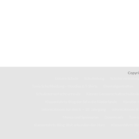
Copyri
Unsere Schule
Schulleitung
Schülervertretung
Tonis Schulkleidung – Hoodies & T-Shirts
Ehemaligentreffen
Schulinterne Fachcurricula
Kleines Gemeinschaftsschullexi
Klassenfahrts-Blog der 8d in die Niederlande
Künstler-
Informationen für den 8. – 10. Jahrgang
Informationen fü
Mensa und Speiseplan
Downloads
Toni-
Klassenfahrts-Blog: 8b/c erkunden den Harz
Klassenfahrts-Blo
K