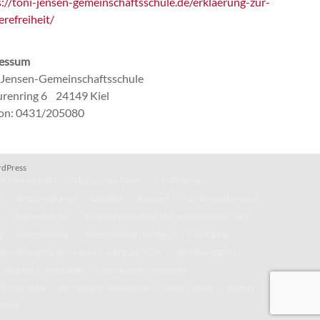
s://toni-jensen-gemeinschaftsschule.de/erklaerung-zur-
erefreiheit/
essum
-Jensen-Gemeinschaftsschule
renring 6 24149 Kiel
fon: 0431/205080
dPress
t Elternarbeit?
Schulsozialarbeiter
Förderverein
n
Schulprogramm
Leitsätze
Konzept
Förderungskonzept
k
Klassenfahrten
Klassenfahrts-Blog: 8b/c erkunden den Harz
g
Informationen
Informationen für den 5. – 7. Jahrgang
Anmeldung für den neuen 5. Jahrgang 2026
Vertretungsplan
-Blog des 6. Jahrgangs
News aus der Mittelstufe
inburgh 2024
Kunstprofil: Wasserturm in neuen Farben
Kultoni
eiheit