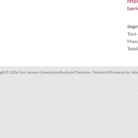
http
barri
Impr
Toni
Masu
Tele
ght © 2026
Toni-Jensen-Gemeinschaftsschule
Theme by:
ThemeGrill
Powered by:
Wor
 (SV)
Eltern (SEB)
Mitgestaltungsmöglichkeiten
Warum Elternarbeit?
Lohn
Lernen an der Toni
IServ – Kommunikationsplattform der Toni
Unterrichtszeite
kon
Berufsorientierung als Schlüssel zu einem selbstbestimmten Leben
Bibliothe
Klassenfahrt: Edinburgh 2024
Klassenfahrts-Blog des 6. Jahrgangs
Schulordnun
r die Oberstufe
Pläne, Termine & Downloads
Jahresterminplan
Kalender
Leben
Toni in Paris
Toni in Tansania
News aus der Unterstufe
Klassenfahrts
g der 8d in die Niederlande
News aus der Oberstufe
Künstler-Klassenfahrt: Ed
ontakt
Schulleitung
Sekretariat
Kontaktformular
Erklärung zur Barrierefr