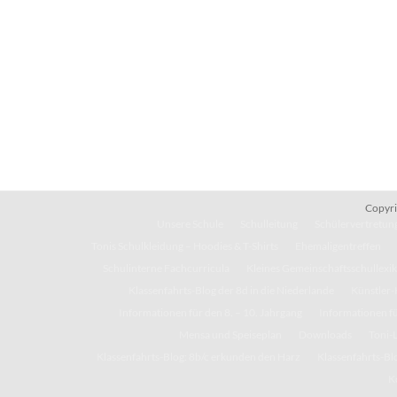
Copyri
Unsere Schule
Schulleitung
Schülervertretung
Tonis Schulkleidung – Hoodies & T-Shirts
Ehemaligentreffen
Schulinterne Fachcurricula
Kleines Gemeinschaftsschullexi
Klassenfahrts-Blog der 8d in die Niederlande
Künstler-
Informationen für den 8. – 10. Jahrgang
Informationen fü
Mensa und Speiseplan
Downloads
Toni-
Klassenfahrts-Blog: 8b/c erkunden den Harz
Klassenfahrts-Blo
K