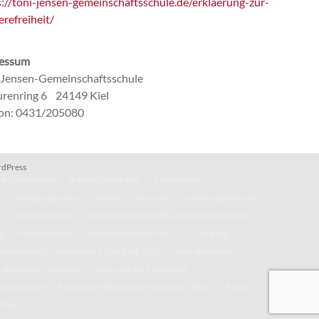
s://toni-jensen-gemeinschaftsschule.de/erklaerung-zur-
erefreiheit/
essum
-Jensen-Gemeinschaftsschule
renring 6 24149 Kiel
fon: 0431/205080
dPress
t Elternarbeit?
Schulsozialarbeiter
Förderverein
n
Schulprogramm
Leitsätze
Konzept
Förderungskonzept
k
Klassenfahrten
Klassenfahrts-Blog: 8b/c erkunden den Harz
g
Informationen
Informationen für den 5. – 7. Jahrgang
Anmeldung für den neuen 5. Jahrgang 2026
Vertretungsplan
-Blog des 6. Jahrgangs
News aus der Mittelstufe
inburgh 2024
Kunstprofil: Wasserturm in neuen Farben
Kultoni
eiheit