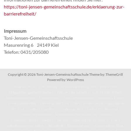
https://toni-jensen-gemeinschaftsschule.de/erklaerung-zur-
barrierefreiheit/
Impressum
Toni-Jensen-Gemeinschaftsschule
Masurenring 6 24149 Kiel
Telefon: 0431/205080
Copyright © 2026
Toni-Jensen-Gemeinschaftsschule
Theme by:
ThemeGrill
Powered by:
WordPress
Unsere Schule
Schulleitung
Schülervertretung (SV)
Eltern (SEB)
Mitgestaltungsmöglichkeiten
Warum Elternarbeit?
Lohnt Elternarbeit?
Schulsozialarbeiter
Förderverein
Tonis Schulkleidung – Hoodies & T-Shirts
Ehemaligentreffen
Lernen an der Toni
IServ – Kommunikationsplattform
der Toni
Unterrichtszeiten
Schulprogramm
Leitsätze
Konzept
Förderungskonzept
Schulinterne Fachcurricula
Kleines
Gemeinschaftsschullexikon
Berufsorientierung als Schlüssel zu einem
selbstbestimmten Leben
Bibliothek
Klassenfahrten
Klassenfahrts-Blog: