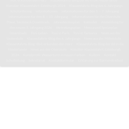
8b/c erkunden den Harz
Klassenfahrts-Blog der 8d in die Niederlande
Künstler-Klassenfahrt: Edinburgh 2024
Klassenfahrts-Blog des 6. Jahrgangs
Schulordnung
Informationen
Informationen für den 5. – 7. Jahrgang
Informationen für den 8. – 10. Jahrgang
Informationen für die Oberstufe
Pläne, Termine & Downloads
Jahresterminplan
Kalender
Anmeldung für
den neuen 5. Jahrgang 2026
Vertretungsplan
Mensa und Speiseplan
Downloads
Toni-Leben
Toni in Paris
Toni in Tansania
News aus der
Unterstufe
Klassenfahrts-Blog des 6. Jahrgangs
News aus der Mittelstufe
Klassenfahrts-Blog: 8b/c erkunden den Harz
Klassenfahrts-Blog der 8d in die
Niederlande
News aus der Oberstufe
Künstler-Klassenfahrt: Edinburgh
2024
Kunstprofil: Wasserturm in neuen Farben
Kultoni
Kontakt
Schulleitung
Sekretariat
Kontaktformular
Erklärung zur Barrierefreiheit