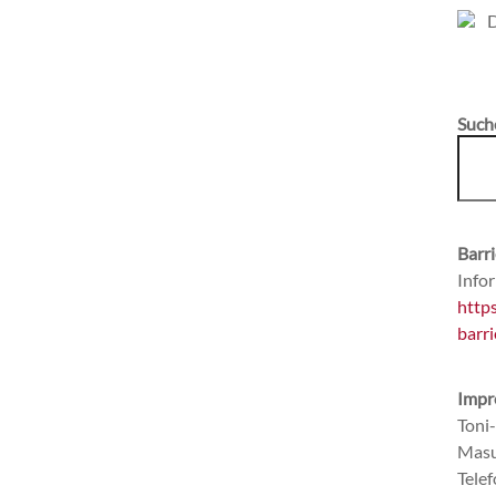
Such
Barri
Infor
http
barri
Impr
Toni
Masu
Tele