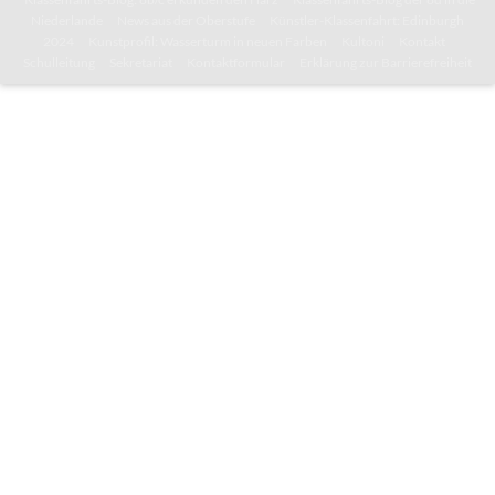
Niederlande
News aus der Oberstufe
Künstler-Klassenfahrt: Edinburgh
2024
Kunstprofil: Wasserturm in neuen Farben
Kultoni
Kontakt
Schulleitung
Sekretariat
Kontaktformular
Erklärung zur Barrierefreiheit