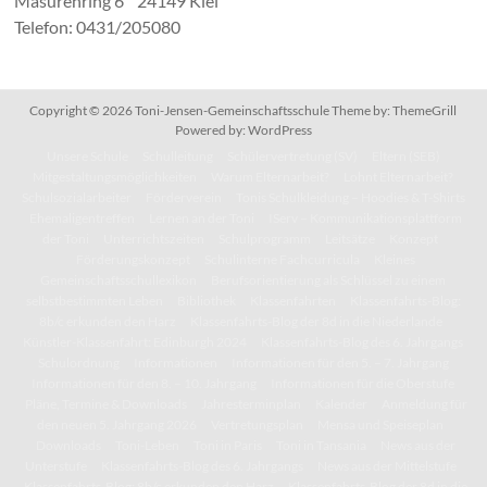
Masurenring 6 24149 Kiel
Telefon: 0431/205080
Copyright © 2026
Toni-Jensen-Gemeinschaftsschule
Theme by:
ThemeGrill
Powered by:
WordPress
Unsere Schule
Schulleitung
Schülervertretung (SV)
Eltern (SEB)
Mitgestaltungsmöglichkeiten
Warum Elternarbeit?
Lohnt Elternarbeit?
Schulsozialarbeiter
Förderverein
Tonis Schulkleidung – Hoodies & T-Shirts
Ehemaligentreffen
Lernen an der Toni
IServ – Kommunikationsplattform
der Toni
Unterrichtszeiten
Schulprogramm
Leitsätze
Konzept
Förderungskonzept
Schulinterne Fachcurricula
Kleines
Gemeinschaftsschullexikon
Berufsorientierung als Schlüssel zu einem
selbstbestimmten Leben
Bibliothek
Klassenfahrten
Klassenfahrts-Blog:
8b/c erkunden den Harz
Klassenfahrts-Blog der 8d in die Niederlande
Künstler-Klassenfahrt: Edinburgh 2024
Klassenfahrts-Blog des 6. Jahrgangs
Schulordnung
Informationen
Informationen für den 5. – 7. Jahrgang
Informationen für den 8. – 10. Jahrgang
Informationen für die Oberstufe
Pläne, Termine & Downloads
Jahresterminplan
Kalender
Anmeldung für
den neuen 5. Jahrgang 2026
Vertretungsplan
Mensa und Speiseplan
Downloads
Toni-Leben
Toni in Paris
Toni in Tansania
News aus der
Unterstufe
Klassenfahrts-Blog des 6. Jahrgangs
News aus der Mittelstufe
Klassenfahrts-Blog: 8b/c erkunden den Harz
Klassenfahrts-Blog der 8d in die