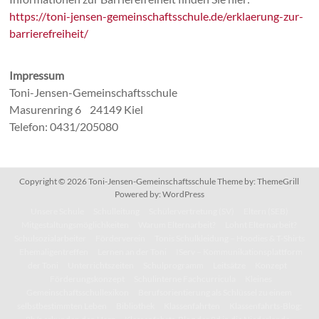
https://toni-jensen-gemeinschaftsschule.de/erklaerung-zur-
barrierefreiheit/
Impressum
Toni-Jensen-Gemeinschaftsschule
Masurenring 6 24149 Kiel
Telefon: 0431/205080
Copyright © 2026
Toni-Jensen-Gemeinschaftsschule
Theme by:
ThemeGrill
Powered by:
WordPress
Unsere Schule
Schulleitung
Schülervertretung (SV)
Eltern (SEB)
Mitgestaltungsmöglichkeiten
Warum Elternarbeit?
Lohnt Elternarbeit?
Schulsozialarbeiter
Förderverein
Tonis Schulkleidung – Hoodies & T-Shirts
Ehemaligentreffen
Lernen an der Toni
IServ – Kommunikationsplattform
der Toni
Unterrichtszeiten
Schulprogramm
Leitsätze
Konzept
Förderungskonzept
Schulinterne Fachcurricula
Kleines
Gemeinschaftsschullexikon
Berufsorientierung als Schlüssel zu einem
selbstbestimmten Leben
Bibliothek
Klassenfahrten
Klassenfahrts-Blog: