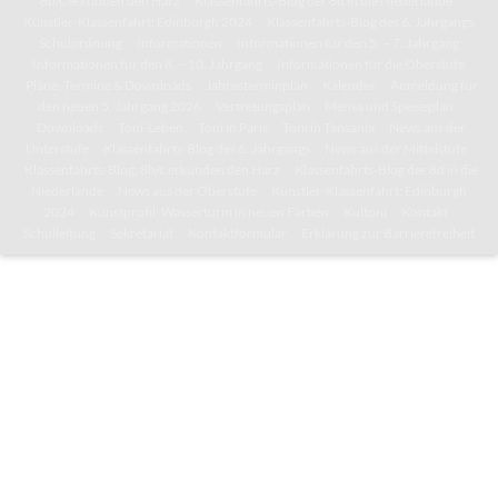
8b/c erkunden den Harz
Klassenfahrts-Blog der 8d in die Niederlande
Künstler-Klassenfahrt: Edinburgh 2024
Klassenfahrts-Blog des 6. Jahrgangs
Schulordnung
Informationen
Informationen für den 5. – 7. Jahrgang
Informationen für den 8. – 10. Jahrgang
Informationen für die Oberstufe
Pläne, Termine & Downloads
Jahresterminplan
Kalender
Anmeldung für
den neuen 5. Jahrgang 2026
Vertretungsplan
Mensa und Speiseplan
Downloads
Toni-Leben
Toni in Paris
Toni in Tansania
News aus der
Unterstufe
Klassenfahrts-Blog des 6. Jahrgangs
News aus der Mittelstufe
Klassenfahrts-Blog: 8b/c erkunden den Harz
Klassenfahrts-Blog der 8d in die
Niederlande
News aus der Oberstufe
Künstler-Klassenfahrt: Edinburgh
2024
Kunstprofil: Wasserturm in neuen Farben
Kultoni
Kontakt
Schulleitung
Sekretariat
Kontaktformular
Erklärung zur Barrierefreiheit