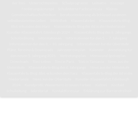
der Toni
Unterrichtszeiten
Schulprogramm
Leitsätze
Konzept
Förderungskonzept
Schulinterne Fachcurricula
Kleines
Gemeinschaftsschullexikon
Berufsorientierung als Schlüssel zu einem
selbstbestimmten Leben
Bibliothek
Klassenfahrten
Klassenfahrts-Blog:
8b/c erkunden den Harz
Klassenfahrts-Blog der 8d in die Niederlande
Künstler-Klassenfahrt: Edinburgh 2024
Klassenfahrts-Blog des 6. Jahrgangs
Schulordnung
Informationen
Informationen für den 5. – 7. Jahrgang
Informationen für den 8. – 10. Jahrgang
Informationen für die Oberstufe
Pläne, Termine & Downloads
Jahresterminplan
Kalender
Anmeldung für
den neuen 5. Jahrgang 2026
Vertretungsplan
Mensa und Speiseplan
Downloads
Toni-Leben
Toni in Paris
Toni in Tansania
News aus der
Unterstufe
Klassenfahrts-Blog des 6. Jahrgangs
News aus der Mittelstufe
Klassenfahrts-Blog: 8b/c erkunden den Harz
Klassenfahrts-Blog der 8d in die
Niederlande
News aus der Oberstufe
Künstler-Klassenfahrt: Edinburgh
2024
Kunstprofil: Wasserturm in neuen Farben
Kultoni
Kontakt
Schulleitung
Sekretariat
Kontaktformular
Erklärung zur Barrierefreiheit