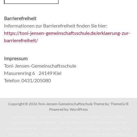
Barrierefreiheit
Informationen zur Barrierefreiheit finden Sie hier:
https://toni-jensen-gemeinschaftsschule.de/erklaerung-zur-
barrierefreiheit/
Impressum
Toni-Jensen-Gemeinschaftsschule
Masurenring 6 24149 Kiel
Telefon: 0431/205080
Copyright © 2026
Toni-Jensen-Gemeinschaftsschule
Theme by:
ThemeGrill
Powered by:
WordPress
Unsere Schule
Schulleitung
Schülervertretung (SV)
Eltern (SEB)
Mitgestaltungsmöglichkeiten
Warum Elternarbeit?
Lohnt Elternarbeit?
Schulsozialarbeiter
Förderverein
Tonis Schulkleidung – Hoodies & T-Shirts
Ehemaligentreffen
Lernen an der Toni
IServ – Kommunikationsplattform