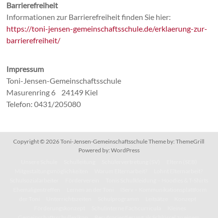
Barrierefreiheit
Informationen zur Barrierefreiheit finden Sie hier:
https://toni-jensen-gemeinschaftsschule.de/erklaerung-zur-
barrierefreiheit/
Impressum
Toni-Jensen-Gemeinschaftsschule
Masurenring 6 24149 Kiel
Telefon: 0431/205080
Copyright © 2026
Toni-Jensen-Gemeinschaftsschule
Theme by:
ThemeGrill
Powered by:
WordPress
Unsere Schule
Schulleitung
Schülervertretung (SV)
Eltern (SEB)
Mitgestaltungsmöglichkeiten
Warum Elternarbeit?
Lohnt Elternarbeit?
Schulsozialarbeiter
Förderverein
Tonis Schulkleidung – Hoodies & T-Shirts
Ehemaligentreffen
Lernen an der Toni
IServ – Kommunikationsplattform
der Toni
Unterrichtszeiten
Schulprogramm
Leitsätze
Konzept
Förderungskonzept
Schulinterne Fachcurricula
Kleines
Gemeinschaftsschullexikon
Berufsorientierung als Schlüssel zu einem