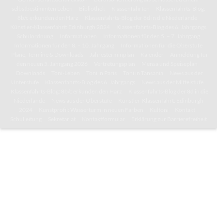
selbstbestimmten Leben
Bibliothek
Klassenfahrten
Klassenfahrts-Blog:
8b/c erkunden den Harz
Klassenfahrts-Blog der 8d in die Niederlande
Künstler-Klassenfahrt: Edinburgh 2024
Klassenfahrts-Blog des 6. Jahrgangs
Schulordnung
Informationen
Informationen für den 5. – 7. Jahrgang
Informationen für den 8. – 10. Jahrgang
Informationen für die Oberstufe
Pläne, Termine & Downloads
Jahresterminplan
Kalender
Anmeldung für
den neuen 5. Jahrgang 2026
Vertretungsplan
Mensa und Speiseplan
Downloads
Toni-Leben
Toni in Paris
Toni in Tansania
News aus der
Unterstufe
Klassenfahrts-Blog des 6. Jahrgangs
News aus der Mittelstufe
Klassenfahrts-Blog: 8b/c erkunden den Harz
Klassenfahrts-Blog der 8d in die
Niederlande
News aus der Oberstufe
Künstler-Klassenfahrt: Edinburgh
2024
Kunstprofil: Wasserturm in neuen Farben
Kultoni
Kontakt
Schulleitung
Sekretariat
Kontaktformular
Erklärung zur Barrierefreiheit