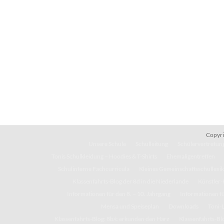
Copyri
Unsere Schule
Schulleitung
Schülervertretung
Tonis Schulkleidung – Hoodies & T-Shirts
Ehemaligentreffen
Schulinterne Fachcurricula
Kleines Gemeinschaftsschullexi
Klassenfahrts-Blog der 8d in die Niederlande
Künstler-
Informationen für den 8. – 10. Jahrgang
Informationen fü
Mensa und Speiseplan
Downloads
Toni-
Klassenfahrts-Blog: 8b/c erkunden den Harz
Klassenfahrts-Blo