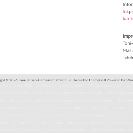
Infor
http
barri
Impr
Toni
Masu
Tele
ght © 2026
Toni-Jensen-Gemeinschaftsschule
Theme by:
ThemeGrill
Powered by:
Wor
 (SV)
Eltern (SEB)
Mitgestaltungsmöglichkeiten
Warum Elternarbeit?
Lohn
Lernen an der Toni
IServ – Kommunikationsplattform der Toni
Unterrichtszeite
kon
Berufsorientierung als Schlüssel zu einem selbstbestimmten Leben
Bibliothe
Klassenfahrt: Edinburgh 2024
Klassenfahrts-Blog des 6. Jahrgangs
Schulordnun
r die Oberstufe
Pläne, Termine & Downloads
Jahresterminplan
Kalender
Leben
Toni in Paris
Toni in Tansania
News aus der Unterstufe
Klassenfahrts
g der 8d in die Niederlande
News aus der Oberstufe
Künstler-Klassenfahrt: Ed