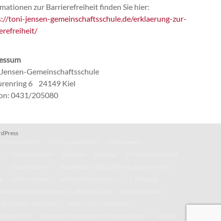
mationen zur Barrierefreiheit finden Sie hier:
s://toni-jensen-gemeinschaftsschule.de/erklaerung-zur-
erefreiheit/
essum
-Jensen-Gemeinschaftsschule
renring 6 24149 Kiel
fon: 0431/205080
dPress
t Elternarbeit?
Schulsozialarbeiter
Förderverein
n
Schulprogramm
Leitsätze
Konzept
Förderungskonzept
k
Klassenfahrten
Klassenfahrts-Blog: 8b/c erkunden den Harz
g
Informationen
Informationen für den 5. – 7. Jahrgang
Anmeldung für den neuen 5. Jahrgang 2026
Vertretungsplan
-Blog des 6. Jahrgangs
News aus der Mittelstufe
inburgh 2024
Kunstprofil: Wasserturm in neuen Farben
Kultoni