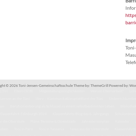
Barri
Infor
http
barri
Impr
Toni
Masu
Tele
ght © 2026
Toni-Jensen-Gemeinschaftsschule
Theme by:
ThemeGrill
Powered by:
Wor
 (SV)
Eltern (SEB)
Mitgestaltungsmöglichkeiten
Warum Elternarbeit?
Lohn
Lernen an der Toni
IServ – Kommunikationsplattform der Toni
Unterrichtszeite
kon
Berufsorientierung als Schlüssel zu einem selbstbestimmten Leben
Bibliothe
Klassenfahrt: Edinburgh 2024
Klassenfahrts-Blog des 6. Jahrgangs
Schulordnun
r die Oberstufe
Pläne, Termine & Downloads
Jahresterminplan
Kalender
Leben
Toni in Paris
Toni in Tansania
News aus der Unterstufe
Klassenfahrts