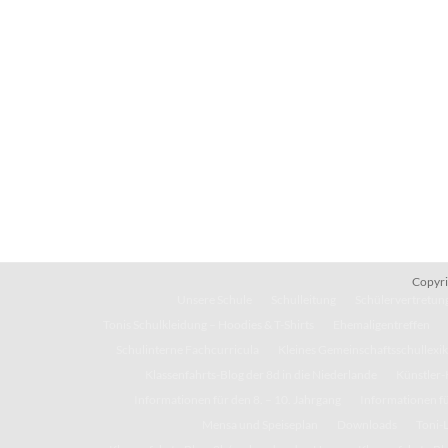
Copyri
Unsere Schule
Schulleitung
Schülervertretung
Tonis Schulkleidung – Hoodies & T-Shirts
Ehemaligentreffen
Schulinterne Fachcurricula
Kleines Gemeinschaftsschullexi
Klassenfahrts-Blog der 8d in die Niederlande
Künstler-
Informationen für den 8. – 10. Jahrgang
Informationen fü
Mensa und Speiseplan
Downloads
Toni-