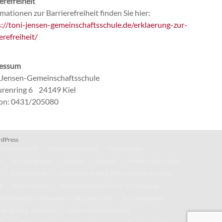
erefreiheit
mationen zur Barrierefreiheit finden Sie hier:
s://toni-jensen-gemeinschaftsschule.de/erklaerung-zur-
erefreiheit/
essum
-Jensen-Gemeinschaftsschule
renring 6 24149 Kiel
fon: 0431/205080
dPress
t Elternarbeit?
Schulsozialarbeiter
Förderverein
n
Schulprogramm
Leitsätze
Konzept
Förderungskonzept
k
Klassenfahrten
Klassenfahrts-Blog: 8b/c erkunden den Harz
g
Informationen
Informationen für den 5. – 7. Jahrgang
Anmeldung für den neuen 5. Jahrgang 2026
Vertretungsplan
-Blog des 6. Jahrgangs
News aus der Mittelstufe