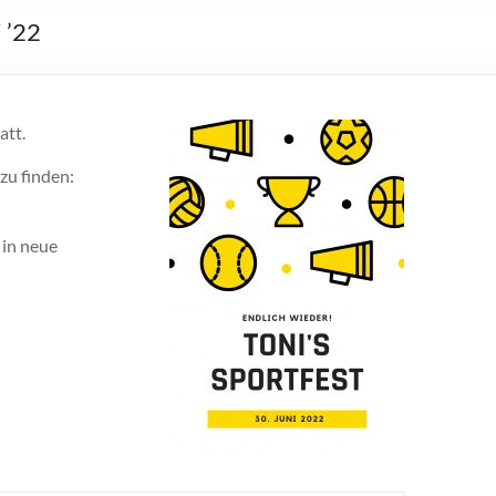
 ’22
att.
zu finden:
 in neue