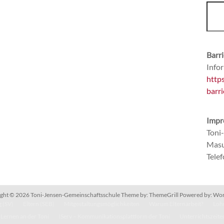
Barri
Infor
http
barri
Impr
Toni
Masu
Tele
ght © 2026
Toni-Jensen-Gemeinschaftsschule
Theme by:
ThemeGrill
Powered by:
Wor
 (SV)
Eltern (SEB)
Mitgestaltungsmöglichkeiten
Warum Elternarbeit?
Lohn
Lernen an der Toni
IServ – Kommunikationsplattform der Toni
Unterrichtszeite