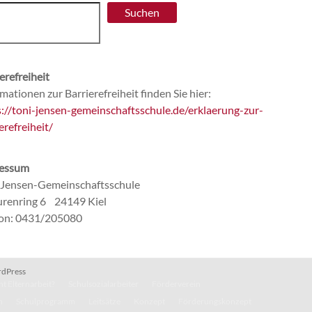
Suchen
erefreiheit
mationen zur Barrierefreiheit finden Sie hier:
s://toni-jensen-gemeinschaftsschule.de/erklaerung-zur-
erefreiheit/
essum
-Jensen-Gemeinschaftsschule
renring 6 24149 Kiel
fon: 0431/205080
dPress
t Elternarbeit?
Schulsozialarbeiter
Förderverein
n
Schulprogramm
Leitsätze
Konzept
Förderungskonzept