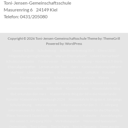
Toni-Jensen-Gemeinschaftsschule
Masurenring 6 24149 Kiel
Telefon: 0431/205080
Copyright © 2026
Toni-Jensen-Gemeinschaftsschule
Theme by:
ThemeGrill
Powered by:
WordPress
Unsere Schule
Schulleitung
Schülervertretung (SV)
Eltern (SEB)
Mitgestaltungsmöglichkeiten
Warum Elternarbeit?
Lohnt Elternarbeit?
Schulsozialarbeiter
Förderverein
Tonis Schulkleidung – Hoodies & T-Shirts
Ehemaligentreffen
Lernen an der Toni
IServ – Kommunikationsplattform
der Toni
Unterrichtszeiten
Schulprogramm
Leitsätze
Konzept
Förderungskonzept
Schulinterne Fachcurricula
Kleines
Gemeinschaftsschullexikon
Berufsorientierung als Schlüssel zu einem
selbstbestimmten Leben
Bibliothek
Klassenfahrten
Klassenfahrts-Blog:
8b/c erkunden den Harz
Klassenfahrts-Blog der 8d in die Niederlande
Künstler-Klassenfahrt: Edinburgh 2024
Klassenfahrts-Blog des 6. Jahrgangs
Schulordnung
Informationen
Informationen für den 5. – 7. Jahrgang
Informationen für den 8. – 10. Jahrgang
Informationen für die Oberstufe
Pläne, Termine & Downloads
Jahresterminplan
Kalender
Anmeldung für
den neuen 5. Jahrgang 2026
Vertretungsplan
Mensa und Speiseplan
Downloads
Toni-Leben
Toni in Paris
Toni in Tansania
News aus der