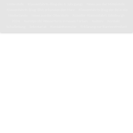
Unterstufe
Klassenfahrts-Blog des 6. Jahrgangs
News aus der Mittelstufe
Klassenfahrts-Blog: 8b/c erkunden den Harz
Klassenfahrts-Blog der 8d in die
Niederlande
News aus der Oberstufe
Künstler-Klassenfahrt: Edinburgh
2024
Kunstprofil: Wasserturm in neuen Farben
Kultoni
Kontakt
Schulleitung
Sekretariat
Kontaktformular
Erklärung zur Barrierefreiheit