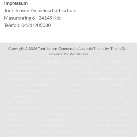
Impressum
Toni-Jensen-Gemeinschaftsschule
Masurenring 6 24149 Kiel
Telefon: 0431/205080
Copyright © 2026
Toni-Jensen-Gemeinschaftsschule
Theme by:
ThemeGrill
Powered by:
WordPress
Unsere Schule
Schulleitung
Schülervertretung (SV)
Eltern (SEB)
Mitgestaltungsmöglichkeiten
Warum Elternarbeit?
Lohnt Elternarbeit?
Schulsozialarbeiter
Förderverein
Tonis Schulkleidung – Hoodies & T-Shirts
Ehemaligentreffen
Lernen an der Toni
IServ – Kommunikationsplattform
der Toni
Unterrichtszeiten
Schulprogramm
Leitsätze
Konzept
Förderungskonzept
Schulinterne Fachcurricula
Kleines
Gemeinschaftsschullexikon
Berufsorientierung als Schlüssel zu einem
selbstbestimmten Leben
Bibliothek
Klassenfahrten
Klassenfahrts-Blog:
8b/c erkunden den Harz
Klassenfahrts-Blog der 8d in die Niederlande
Künstler-Klassenfahrt: Edinburgh 2024
Klassenfahrts-Blog des 6. Jahrgangs
Schulordnung
Informationen
Informationen für den 5. – 7. Jahrgang
Informationen für den 8. – 10. Jahrgang
Informationen für die Oberstufe
Pläne, Termine & Downloads
Jahresterminplan
Kalender
Anmeldung für
den neuen 5. Jahrgang 2026
Vertretungsplan
Mensa und Speiseplan