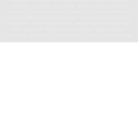
Downloads
Toni-Leben
Toni in Paris
Toni in Tansania
News aus der
Unterstufe
Klassenfahrts-Blog des 6. Jahrgangs
News aus der Mittelstufe
Klassenfahrts-Blog: 8b/c erkunden den Harz
Klassenfahrts-Blog der 8d in die
Niederlande
News aus der Oberstufe
Künstler-Klassenfahrt: Edinburgh
2024
Kunstprofil: Wasserturm in neuen Farben
Kultoni
Kontakt
Schulleitung
Sekretariat
Kontaktformular
Erklärung zur Barrierefreiheit