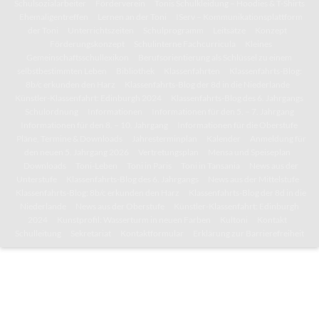
Schulsozialarbeiter
Förderverein
Tonis Schulkleidung – Hoodies & T-Shirts
Ehemaligentreffen
Lernen an der Toni
IServ – Kommunikationsplattform
der Toni
Unterrichtszeiten
Schulprogramm
Leitsätze
Konzept
Förderungskonzept
Schulinterne Fachcurricula
Kleines
Gemeinschaftsschullexikon
Berufsorientierung als Schlüssel zu einem
selbstbestimmten Leben
Bibliothek
Klassenfahrten
Klassenfahrts-Blog:
8b/c erkunden den Harz
Klassenfahrts-Blog der 8d in die Niederlande
Künstler-Klassenfahrt: Edinburgh 2024
Klassenfahrts-Blog des 6. Jahrgangs
Schulordnung
Informationen
Informationen für den 5. – 7. Jahrgang
Informationen für den 8. – 10. Jahrgang
Informationen für die Oberstufe
Pläne, Termine & Downloads
Jahresterminplan
Kalender
Anmeldung für
den neuen 5. Jahrgang 2026
Vertretungsplan
Mensa und Speiseplan
Downloads
Toni-Leben
Toni in Paris
Toni in Tansania
News aus der
Unterstufe
Klassenfahrts-Blog des 6. Jahrgangs
News aus der Mittelstufe
Klassenfahrts-Blog: 8b/c erkunden den Harz
Klassenfahrts-Blog der 8d in die
Niederlande
News aus der Oberstufe
Künstler-Klassenfahrt: Edinburgh
2024
Kunstprofil: Wasserturm in neuen Farben
Kultoni
Kontakt
Schulleitung
Sekretariat
Kontaktformular
Erklärung zur Barrierefreiheit