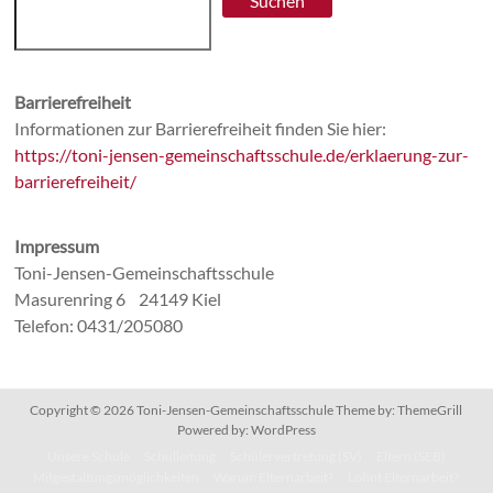
Suchen
Barrierefreiheit
Informationen zur Barrierefreiheit finden Sie hier:
https://toni-jensen-gemeinschaftsschule.de/erklaerung-zur-
barrierefreiheit/
Impressum
Toni-Jensen-Gemeinschaftsschule
Masurenring 6 24149 Kiel
Telefon: 0431/205080
Copyright © 2026
Toni-Jensen-Gemeinschaftsschule
Theme by:
ThemeGrill
Powered by:
WordPress
Unsere Schule
Schulleitung
Schülervertretung (SV)
Eltern (SEB)
Mitgestaltungsmöglichkeiten
Warum Elternarbeit?
Lohnt Elternarbeit?