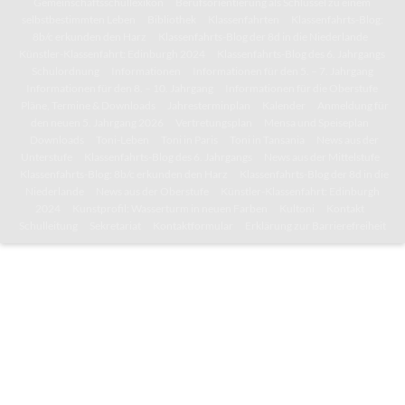
Gemeinschaftsschullexikon
Berufsorientierung als Schlüssel zu einem
selbstbestimmten Leben
Bibliothek
Klassenfahrten
Klassenfahrts-Blog:
8b/c erkunden den Harz
Klassenfahrts-Blog der 8d in die Niederlande
Künstler-Klassenfahrt: Edinburgh 2024
Klassenfahrts-Blog des 6. Jahrgangs
Schulordnung
Informationen
Informationen für den 5. – 7. Jahrgang
Informationen für den 8. – 10. Jahrgang
Informationen für die Oberstufe
Pläne, Termine & Downloads
Jahresterminplan
Kalender
Anmeldung für
den neuen 5. Jahrgang 2026
Vertretungsplan
Mensa und Speiseplan
Downloads
Toni-Leben
Toni in Paris
Toni in Tansania
News aus der
Unterstufe
Klassenfahrts-Blog des 6. Jahrgangs
News aus der Mittelstufe
Klassenfahrts-Blog: 8b/c erkunden den Harz
Klassenfahrts-Blog der 8d in die
Niederlande
News aus der Oberstufe
Künstler-Klassenfahrt: Edinburgh
2024
Kunstprofil: Wasserturm in neuen Farben
Kultoni
Kontakt
Schulleitung
Sekretariat
Kontaktformular
Erklärung zur Barrierefreiheit