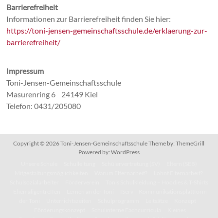
Barrierefreiheit
Informationen zur Barrierefreiheit finden Sie hier:
https://toni-jensen-gemeinschaftsschule.de/erklaerung-zur-
barrierefreiheit/
Impressum
Toni-Jensen-Gemeinschaftsschule
Masurenring 6 24149 Kiel
Telefon: 0431/205080
Copyright © 2026
Toni-Jensen-Gemeinschaftsschule
Theme by:
ThemeGrill
Powered by:
WordPress
Unsere Schule
Schulleitung
Schülervertretung (SV)
Eltern (SEB)
Mitgestaltungsmöglichkeiten
Warum Elternarbeit?
Lohnt Elternarbeit?
Schulsozialarbeiter
Förderverein
Tonis Schulkleidung – Hoodies & T-Shirts
Ehemaligentreffen
Lernen an der Toni
IServ – Kommunikationsplattform
der Toni
Unterrichtszeiten
Schulprogramm
Leitsätze
Konzept
Förderungskonzept
Schulinterne Fachcurricula
Kleines