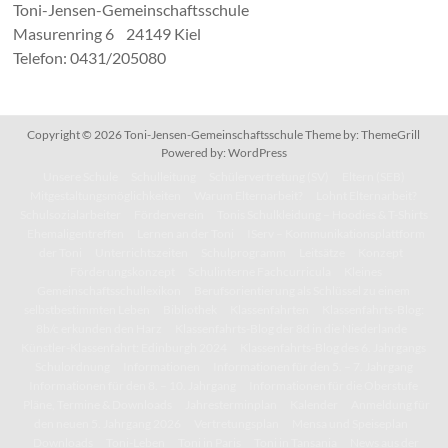
Toni-Jensen-Gemeinschaftsschule
Masurenring 6 24149 Kiel
Telefon: 0431/205080
Copyright © 2026
Toni-Jensen-Gemeinschaftsschule
Theme by:
ThemeGrill
Powered by:
WordPress
Unsere Schule
Schulleitung
Schülervertretung (SV)
Eltern (SEB)
Mitgestaltungsmöglichkeiten
Warum Elternarbeit?
Lohnt Elternarbeit?
Schulsozialarbeiter
Förderverein
Tonis Schulkleidung – Hoodies & T-Shirts
Ehemaligentreffen
Lernen an der Toni
IServ – Kommunikationsplattform
der Toni
Unterrichtszeiten
Schulprogramm
Leitsätze
Konzept
Förderungskonzept
Schulinterne Fachcurricula
Kleines
Gemeinschaftsschullexikon
Berufsorientierung als Schlüssel zu einem
selbstbestimmten Leben
Bibliothek
Klassenfahrten
Klassenfahrts-Blog:
8b/c erkunden den Harz
Klassenfahrts-Blog der 8d in die Niederlande
Künstler-Klassenfahrt: Edinburgh 2024
Klassenfahrts-Blog des 6. Jahrgangs
Schulordnung
Informationen
Informationen für den 5. – 7. Jahrgang
Informationen für den 8. – 10. Jahrgang
Informationen für die Oberstufe
Pläne, Termine & Downloads
Jahresterminplan
Kalender
Anmeldung für
den neuen 5. Jahrgang 2026
Vertretungsplan
Mensa und Speiseplan
Downloads
Toni-Leben
Toni in Paris
Toni in Tansania
News aus der