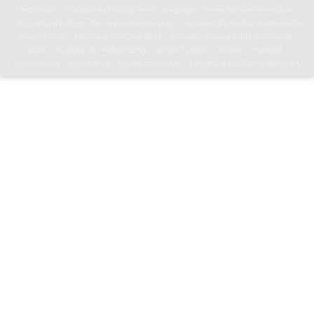
Unterstufe
Klassenfahrts-Blog des 6. Jahrgangs
News aus der Mittelstufe
Klassenfahrts-Blog: 8b/c erkunden den Harz
Klassenfahrts-Blog der 8d in die
Niederlande
News aus der Oberstufe
Künstler-Klassenfahrt: Edinburgh
2024
Kunstprofil: Wasserturm in neuen Farben
Kultoni
Kontakt
Schulleitung
Sekretariat
Kontaktformular
Erklärung zur Barrierefreiheit