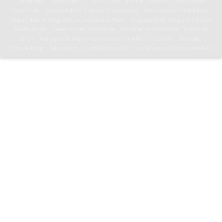
Downloads
Toni-Leben
Toni in Paris
Toni in Tansania
News aus der
Unterstufe
Klassenfahrts-Blog des 6. Jahrgangs
News aus der Mittelstufe
Klassenfahrts-Blog: 8b/c erkunden den Harz
Klassenfahrts-Blog der 8d in die
Niederlande
News aus der Oberstufe
Künstler-Klassenfahrt: Edinburgh
2024
Kunstprofil: Wasserturm in neuen Farben
Kultoni
Kontakt
Schulleitung
Sekretariat
Kontaktformular
Erklärung zur Barrierefreiheit