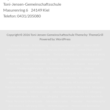
Toni-Jensen-Gemeinschaftsschule
Masurenring 6 24149 Kiel
Telefon: 0431/205080
Copyright © 2026
Toni-Jensen-Gemeinschaftsschule
Theme by:
ThemeGrill
Powered by:
WordPress
Unsere Schule
Schulleitung
Schülervertretung (SV)
Eltern (SEB)
Mitgestaltungsmöglichkeiten
Warum Elternarbeit?
Lohnt Elternarbeit?
Schulsozialarbeiter
Förderverein
Tonis Schulkleidung – Hoodies & T-Shirts
Ehemaligentreffen
Lernen an der Toni
IServ – Kommunikationsplattform
der Toni
Unterrichtszeiten
Schulprogramm
Leitsätze
Konzept
Förderungskonzept
Schulinterne Fachcurricula
Kleines
Gemeinschaftsschullexikon
Berufsorientierung als Schlüssel zu einem
selbstbestimmten Leben
Bibliothek
Klassenfahrten
Klassenfahrts-Blog:
8b/c erkunden den Harz
Klassenfahrts-Blog der 8d in die Niederlande
Künstler-Klassenfahrt: Edinburgh 2024
Klassenfahrts-Blog des 6. Jahrgangs
Schulordnung
Informationen
Informationen für den 5. – 7. Jahrgang
Informationen für den 8. – 10. Jahrgang
Informationen für die Oberstufe
Pläne, Termine & Downloads
Jahresterminplan
Kalender
Anmeldung für
den neuen 5. Jahrgang 2026
Vertretungsplan
Mensa und Speiseplan