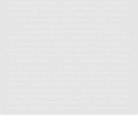
Mitgestaltungsmöglichkeiten
Warum Elternarbeit?
Lohnt Elternarbeit?
Schulsozialarbeiter
Förderverein
Tonis Schulkleidung – Hoodies & T-Shirts
Ehemaligentreffen
Lernen an der Toni
IServ – Kommunikationsplattform
der Toni
Unterrichtszeiten
Schulprogramm
Leitsätze
Konzept
Förderungskonzept
Schulinterne Fachcurricula
Kleines
Gemeinschaftsschullexikon
Berufsorientierung als Schlüssel zu einem
selbstbestimmten Leben
Bibliothek
Klassenfahrten
Klassenfahrts-Blog:
8b/c erkunden den Harz
Klassenfahrts-Blog der 8d in die Niederlande
Künstler-Klassenfahrt: Edinburgh 2024
Klassenfahrts-Blog des 6. Jahrgangs
Schulordnung
Informationen
Informationen für den 5. – 7. Jahrgang
Informationen für den 8. – 10. Jahrgang
Informationen für die Oberstufe
Pläne, Termine & Downloads
Jahresterminplan
Kalender
Anmeldung für
den neuen 5. Jahrgang 2026
Vertretungsplan
Mensa und Speiseplan
Downloads
Toni-Leben
Toni in Paris
Toni in Tansania
News aus der
Unterstufe
Klassenfahrts-Blog des 6. Jahrgangs
News aus der Mittelstufe
Klassenfahrts-Blog: 8b/c erkunden den Harz
Klassenfahrts-Blog der 8d in die
Niederlande
News aus der Oberstufe
Künstler-Klassenfahrt: Edinburgh
2024
Kunstprofil: Wasserturm in neuen Farben
Kultoni
Kontakt
Schulleitung
Sekretariat
Kontaktformular
Erklärung zur Barrierefreiheit