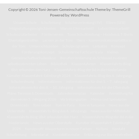
Copyright © 2026
Toni-Jensen-Gemeinschaftsschule
Theme by:
ThemeGrill
Powered by:
WordPress
Unsere Schule
Schulleitung
Schülervertretung (SV)
Eltern (SEB)
Mitgestaltungsmöglichkeiten
Warum Elternarbeit?
Lohnt Elternarbeit?
Schulsozialarbeiter
Förderverein
Tonis Schulkleidung – Hoodies & T-Shirts
Ehemaligentreffen
Lernen an der Toni
IServ – Kommunikationsplattform
der Toni
Unterrichtszeiten
Schulprogramm
Leitsätze
Konzept
Förderungskonzept
Schulinterne Fachcurricula
Kleines
Gemeinschaftsschullexikon
Berufsorientierung als Schlüssel zu einem
selbstbestimmten Leben
Bibliothek
Klassenfahrten
Klassenfahrts-Blog:
8b/c erkunden den Harz
Klassenfahrts-Blog der 8d in die Niederlande
Künstler-Klassenfahrt: Edinburgh 2024
Klassenfahrts-Blog des 6. Jahrgangs
Schulordnung
Informationen
Informationen für den 5. – 7. Jahrgang
Informationen für den 8. – 10. Jahrgang
Informationen für die Oberstufe
Pläne, Termine & Downloads
Jahresterminplan
Kalender
Anmeldung für
den neuen 5. Jahrgang 2026
Vertretungsplan
Mensa und Speiseplan
Downloads
Toni-Leben
Toni in Paris
Toni in Tansania
News aus der
Unterstufe
Klassenfahrts-Blog des 6. Jahrgangs
News aus der Mittelstufe
Klassenfahrts-Blog: 8b/c erkunden den Harz
Klassenfahrts-Blog der 8d in die
Niederlande
News aus der Oberstufe
Künstler-Klassenfahrt: Edinburgh
2024
Kunstprofil: Wasserturm in neuen Farben
Kultoni
Kontakt
Schulleitung
Sekretariat
Kontaktformular
Erklärung zur Barrierefreiheit