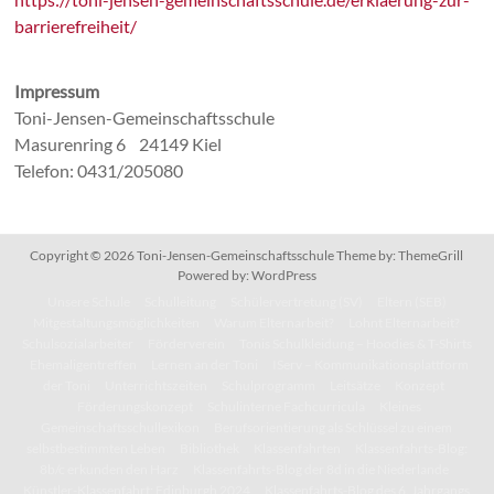
barrierefreiheit/
Impressum
Toni-Jensen-Gemeinschaftsschule
Masurenring 6 24149 Kiel
Telefon: 0431/205080
Copyright © 2026
Toni-Jensen-Gemeinschaftsschule
Theme by:
ThemeGrill
Powered by:
WordPress
Unsere Schule
Schulleitung
Schülervertretung (SV)
Eltern (SEB)
Mitgestaltungsmöglichkeiten
Warum Elternarbeit?
Lohnt Elternarbeit?
Schulsozialarbeiter
Förderverein
Tonis Schulkleidung – Hoodies & T-Shirts
Ehemaligentreffen
Lernen an der Toni
IServ – Kommunikationsplattform
der Toni
Unterrichtszeiten
Schulprogramm
Leitsätze
Konzept
Förderungskonzept
Schulinterne Fachcurricula
Kleines
Gemeinschaftsschullexikon
Berufsorientierung als Schlüssel zu einem
selbstbestimmten Leben
Bibliothek
Klassenfahrten
Klassenfahrts-Blog:
8b/c erkunden den Harz
Klassenfahrts-Blog der 8d in die Niederlande
Künstler-Klassenfahrt: Edinburgh 2024
Klassenfahrts-Blog des 6. Jahrgangs