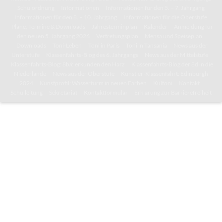
Schulordnung
Informationen
Informationen für den 5. – 7. Jahrgang
Informationen für den 8. – 10. Jahrgang
Informationen für die Oberstufe
Pläne, Termine & Downloads
Jahresterminplan
Kalender
Anmeldung für
den neuen 5. Jahrgang 2026
Vertretungsplan
Mensa und Speiseplan
Downloads
Toni-Leben
Toni in Paris
Toni in Tansania
News aus der
Unterstufe
Klassenfahrts-Blog des 6. Jahrgangs
News aus der Mittelstufe
Klassenfahrts-Blog: 8b/c erkunden den Harz
Klassenfahrts-Blog der 8d in die
Niederlande
News aus der Oberstufe
Künstler-Klassenfahrt: Edinburgh
2024
Kunstprofil: Wasserturm in neuen Farben
Kultoni
Kontakt
Schulleitung
Sekretariat
Kontaktformular
Erklärung zur Barrierefreiheit