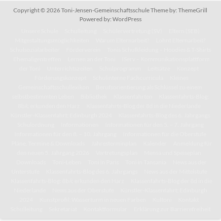
Copyright © 2026
Toni-Jensen-Gemeinschaftsschule
Theme by:
ThemeGrill
Powered by:
WordPress
Unsere Schule
Schulleitung
Schülervertretung (SV)
Eltern (SEB)
Mitgestaltungsmöglichkeiten
Warum Elternarbeit?
Lohnt Elternarbeit?
Schulsozialarbeiter
Förderverein
Tonis Schulkleidung – Hoodies & T-Shirts
Ehemaligentreffen
Lernen an der Toni
IServ – Kommunikationsplattform
der Toni
Unterrichtszeiten
Schulprogramm
Leitsätze
Konzept
Förderungskonzept
Schulinterne Fachcurricula
Kleines
Gemeinschaftsschullexikon
Berufsorientierung als Schlüssel zu einem
selbstbestimmten Leben
Bibliothek
Klassenfahrten
Klassenfahrts-Blog:
8b/c erkunden den Harz
Klassenfahrts-Blog der 8d in die Niederlande
Künstler-Klassenfahrt: Edinburgh 2024
Klassenfahrts-Blog des 6. Jahrgangs
Schulordnung
Informationen
Informationen für den 5. – 7. Jahrgang
Informationen für den 8. – 10. Jahrgang
Informationen für die Oberstufe
Pläne, Termine & Downloads
Jahresterminplan
Kalender
Anmeldung für
den neuen 5. Jahrgang 2026
Vertretungsplan
Mensa und Speiseplan
Downloads
Toni-Leben
Toni in Paris
Toni in Tansania
News aus der
Unterstufe
Klassenfahrts-Blog des 6. Jahrgangs
News aus der Mittelstufe
Klassenfahrts-Blog: 8b/c erkunden den Harz
Klassenfahrts-Blog der 8d in die
Niederlande
News aus der Oberstufe
Künstler-Klassenfahrt: Edinburgh
2024
Kunstprofil: Wasserturm in neuen Farben
Kultoni
Kontakt
Schulleitung
Sekretariat
Kontaktformular
Erklärung zur Barrierefreiheit