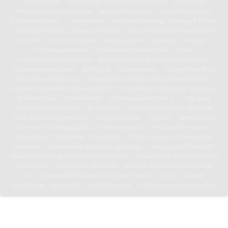
Unsere Schule
Schulleitung
Schülervertretung (SV)
Eltern (SEB)
Mitgestaltungsmöglichkeiten
Warum Elternarbeit?
Lohnt Elternarbeit?
Schulsozialarbeiter
Förderverein
Tonis Schulkleidung – Hoodies & T-Shirts
Ehemaligentreffen
Lernen an der Toni
IServ – Kommunikationsplattform
der Toni
Unterrichtszeiten
Schulprogramm
Leitsätze
Konzept
Förderungskonzept
Schulinterne Fachcurricula
Kleines
Gemeinschaftsschullexikon
Berufsorientierung als Schlüssel zu einem
selbstbestimmten Leben
Bibliothek
Klassenfahrten
Klassenfahrts-Blog:
8b/c erkunden den Harz
Klassenfahrts-Blog der 8d in die Niederlande
Künstler-Klassenfahrt: Edinburgh 2024
Klassenfahrts-Blog des 6. Jahrgangs
Schulordnung
Informationen
Informationen für den 5. – 7. Jahrgang
Informationen für den 8. – 10. Jahrgang
Informationen für die Oberstufe
Pläne, Termine & Downloads
Jahresterminplan
Kalender
Anmeldung für
den neuen 5. Jahrgang 2026
Vertretungsplan
Mensa und Speiseplan
Downloads
Toni-Leben
Toni in Paris
Toni in Tansania
News aus der
Unterstufe
Klassenfahrts-Blog des 6. Jahrgangs
News aus der Mittelstufe
Klassenfahrts-Blog: 8b/c erkunden den Harz
Klassenfahrts-Blog der 8d in die
Niederlande
News aus der Oberstufe
Künstler-Klassenfahrt: Edinburgh
2024
Kunstprofil: Wasserturm in neuen Farben
Kultoni
Kontakt
Schulleitung
Sekretariat
Kontaktformular
Erklärung zur Barrierefreiheit