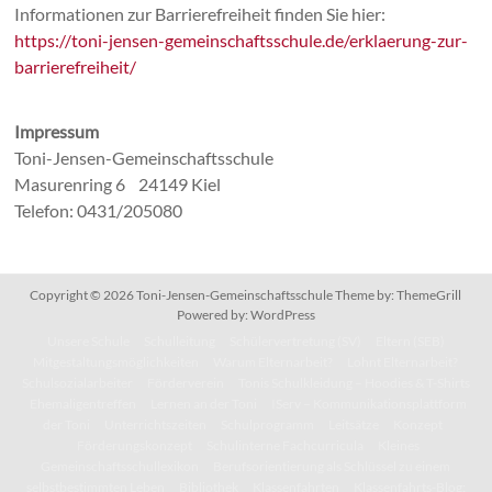
Informationen zur Barrierefreiheit finden Sie hier:
https://toni-jensen-gemeinschaftsschule.de/erklaerung-zur-
barrierefreiheit/
Impressum
Toni-Jensen-Gemeinschaftsschule
Masurenring 6 24149 Kiel
Telefon: 0431/205080
Copyright © 2026
Toni-Jensen-Gemeinschaftsschule
Theme by:
ThemeGrill
Powered by:
WordPress
Unsere Schule
Schulleitung
Schülervertretung (SV)
Eltern (SEB)
Mitgestaltungsmöglichkeiten
Warum Elternarbeit?
Lohnt Elternarbeit?
Schulsozialarbeiter
Förderverein
Tonis Schulkleidung – Hoodies & T-Shirts
Ehemaligentreffen
Lernen an der Toni
IServ – Kommunikationsplattform
der Toni
Unterrichtszeiten
Schulprogramm
Leitsätze
Konzept
Förderungskonzept
Schulinterne Fachcurricula
Kleines
Gemeinschaftsschullexikon
Berufsorientierung als Schlüssel zu einem
selbstbestimmten Leben
Bibliothek
Klassenfahrten
Klassenfahrts-Blog: