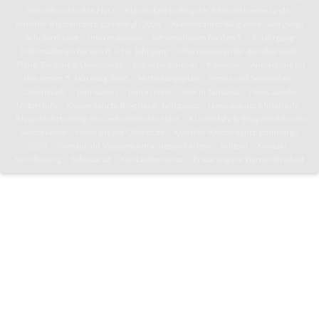
8b/c erkunden den Harz
Klassenfahrts-Blog der 8d in die Niederlande
Künstler-Klassenfahrt: Edinburgh 2024
Klassenfahrts-Blog des 6. Jahrgangs
Schulordnung
Informationen
Informationen für den 5. – 7. Jahrgang
Informationen für den 8. – 10. Jahrgang
Informationen für die Oberstufe
Pläne, Termine & Downloads
Jahresterminplan
Kalender
Anmeldung für
den neuen 5. Jahrgang 2026
Vertretungsplan
Mensa und Speiseplan
Downloads
Toni-Leben
Toni in Paris
Toni in Tansania
News aus der
Unterstufe
Klassenfahrts-Blog des 6. Jahrgangs
News aus der Mittelstufe
Klassenfahrts-Blog: 8b/c erkunden den Harz
Klassenfahrts-Blog der 8d in die
Niederlande
News aus der Oberstufe
Künstler-Klassenfahrt: Edinburgh
2024
Kunstprofil: Wasserturm in neuen Farben
Kultoni
Kontakt
Schulleitung
Sekretariat
Kontaktformular
Erklärung zur Barrierefreiheit