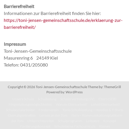
Barrierefreiheit
Informationen zur Barrierefreiheit finden Sie hier:
https://toni-jensen-gemeinschaftsschule.de/erklaerung-zur-
barrierefreiheit/
Impressum
Toni-Jensen-Gemeinschaftsschule
Masurenring 6 24149 Kiel
Telefon: 0431/205080
Copyright © 2026
Toni-Jensen-Gemeinschaftsschule
Theme by:
ThemeGrill
Powered by:
WordPress
Unsere Schule
Schulleitung
Schülervertretung (SV)
Eltern (SEB)
Mitgestaltungsmöglichkeiten
Warum Elternarbeit?
Lohnt Elternarbeit?
Schulsozialarbeiter
Förderverein
Tonis Schulkleidung – Hoodies & T-Shirts
Ehemaligentreffen
Lernen an der Toni
IServ – Kommunikationsplattform
der Toni
Unterrichtszeiten
Schulprogramm
Leitsätze
Konzept
Förderungskonzept
Schulinterne Fachcurricula
Kleines