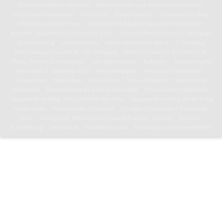
Gemeinschaftsschullexikon
Berufsorientierung als Schlüssel zu einem
selbstbestimmten Leben
Bibliothek
Klassenfahrten
Klassenfahrts-Blog:
8b/c erkunden den Harz
Klassenfahrts-Blog der 8d in die Niederlande
Künstler-Klassenfahrt: Edinburgh 2024
Klassenfahrts-Blog des 6. Jahrgangs
Schulordnung
Informationen
Informationen für den 5. – 7. Jahrgang
Informationen für den 8. – 10. Jahrgang
Informationen für die Oberstufe
Pläne, Termine & Downloads
Jahresterminplan
Kalender
Anmeldung für
den neuen 5. Jahrgang 2026
Vertretungsplan
Mensa und Speiseplan
Downloads
Toni-Leben
Toni in Paris
Toni in Tansania
News aus der
Unterstufe
Klassenfahrts-Blog des 6. Jahrgangs
News aus der Mittelstufe
Klassenfahrts-Blog: 8b/c erkunden den Harz
Klassenfahrts-Blog der 8d in die
Niederlande
News aus der Oberstufe
Künstler-Klassenfahrt: Edinburgh
2024
Kunstprofil: Wasserturm in neuen Farben
Kultoni
Kontakt
Schulleitung
Sekretariat
Kontaktformular
Erklärung zur Barrierefreiheit