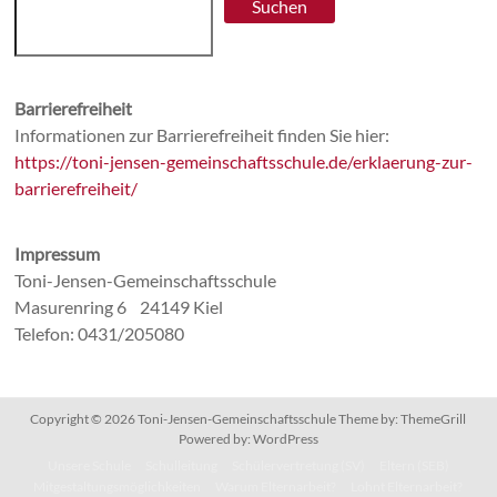
Suchen
Barrierefreiheit
Informationen zur Barrierefreiheit finden Sie hier:
https://toni-jensen-gemeinschaftsschule.de/erklaerung-zur-
barrierefreiheit/
Impressum
Toni-Jensen-Gemeinschaftsschule
Masurenring 6 24149 Kiel
Telefon: 0431/205080
Copyright © 2026
Toni-Jensen-Gemeinschaftsschule
Theme by:
ThemeGrill
Powered by:
WordPress
Unsere Schule
Schulleitung
Schülervertretung (SV)
Eltern (SEB)
Mitgestaltungsmöglichkeiten
Warum Elternarbeit?
Lohnt Elternarbeit?