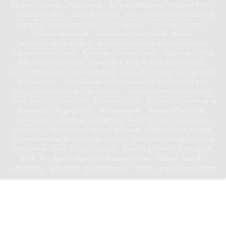
Schulsozialarbeiter
Förderverein
Tonis Schulkleidung – Hoodies & T-Shirts
Ehemaligentreffen
Lernen an der Toni
IServ – Kommunikationsplattform
der Toni
Unterrichtszeiten
Schulprogramm
Leitsätze
Konzept
Förderungskonzept
Schulinterne Fachcurricula
Kleines
Gemeinschaftsschullexikon
Berufsorientierung als Schlüssel zu einem
selbstbestimmten Leben
Bibliothek
Klassenfahrten
Klassenfahrts-Blog:
8b/c erkunden den Harz
Klassenfahrts-Blog der 8d in die Niederlande
Künstler-Klassenfahrt: Edinburgh 2024
Klassenfahrts-Blog des 6. Jahrgangs
Schulordnung
Informationen
Informationen für den 5. – 7. Jahrgang
Informationen für den 8. – 10. Jahrgang
Informationen für die Oberstufe
Pläne, Termine & Downloads
Jahresterminplan
Kalender
Anmeldung für
den neuen 5. Jahrgang 2026
Vertretungsplan
Mensa und Speiseplan
Downloads
Toni-Leben
Toni in Paris
Toni in Tansania
News aus der
Unterstufe
Klassenfahrts-Blog des 6. Jahrgangs
News aus der Mittelstufe
Klassenfahrts-Blog: 8b/c erkunden den Harz
Klassenfahrts-Blog der 8d in die
Niederlande
News aus der Oberstufe
Künstler-Klassenfahrt: Edinburgh
2024
Kunstprofil: Wasserturm in neuen Farben
Kultoni
Kontakt
Schulleitung
Sekretariat
Kontaktformular
Erklärung zur Barrierefreiheit