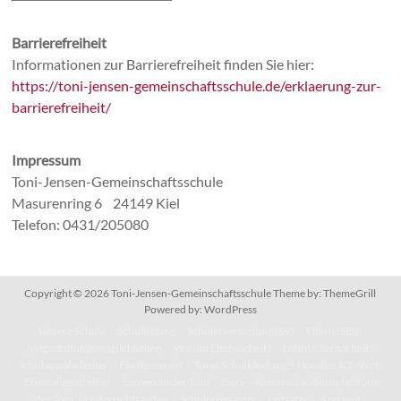
Barrierefreiheit
Informationen zur Barrierefreiheit finden Sie hier:
https://toni-jensen-gemeinschaftsschule.de/erklaerung-zur-
barrierefreiheit/
Impressum
Toni-Jensen-Gemeinschaftsschule
Masurenring 6 24149 Kiel
Telefon: 0431/205080
Copyright © 2026
Toni-Jensen-Gemeinschaftsschule
Theme by:
ThemeGrill
Powered by:
WordPress
Unsere Schule
Schulleitung
Schülervertretung (SV)
Eltern (SEB)
Mitgestaltungsmöglichkeiten
Warum Elternarbeit?
Lohnt Elternarbeit?
Schulsozialarbeiter
Förderverein
Tonis Schulkleidung – Hoodies & T-Shirts
Ehemaligentreffen
Lernen an der Toni
IServ – Kommunikationsplattform
der Toni
Unterrichtszeiten
Schulprogramm
Leitsätze
Konzept