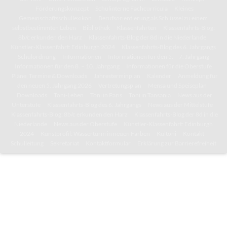
Förderungskonzept
Schulinterne Fachcurricula
Kleines
Gemeinschaftsschullexikon
Berufsorientierung als Schlüssel zu einem
selbstbestimmten Leben
Bibliothek
Klassenfahrten
Klassenfahrts-Blog:
8b/c erkunden den Harz
Klassenfahrts-Blog der 8d in die Niederlande
Künstler-Klassenfahrt: Edinburgh 2024
Klassenfahrts-Blog des 6. Jahrgangs
Schulordnung
Informationen
Informationen für den 5. – 7. Jahrgang
Informationen für den 8. – 10. Jahrgang
Informationen für die Oberstufe
Pläne, Termine & Downloads
Jahresterminplan
Kalender
Anmeldung für
den neuen 5. Jahrgang 2026
Vertretungsplan
Mensa und Speiseplan
Downloads
Toni-Leben
Toni in Paris
Toni in Tansania
News aus der
Unterstufe
Klassenfahrts-Blog des 6. Jahrgangs
News aus der Mittelstufe
Klassenfahrts-Blog: 8b/c erkunden den Harz
Klassenfahrts-Blog der 8d in die
Niederlande
News aus der Oberstufe
Künstler-Klassenfahrt: Edinburgh
2024
Kunstprofil: Wasserturm in neuen Farben
Kultoni
Kontakt
Schulleitung
Sekretariat
Kontaktformular
Erklärung zur Barrierefreiheit