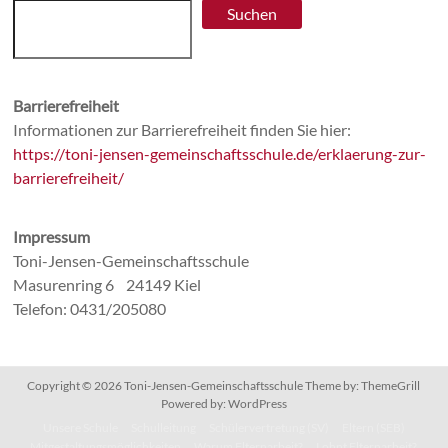
Suchen
Barrierefreiheit
Informationen zur Barrierefreiheit finden Sie hier:
https://toni-jensen-gemeinschaftsschule.de/erklaerung-zur-
barrierefreiheit/
Impressum
Toni-Jensen-Gemeinschaftsschule
Masurenring 6 24149 Kiel
Telefon: 0431/205080
Copyright © 2026
Toni-Jensen-Gemeinschaftsschule
Theme by:
ThemeGrill
Powered by:
WordPress
Unsere Schule
Schulleitung
Schülervertretung (SV)
Eltern (SEB)
Mitgestaltungsmöglichkeiten
Warum Elternarbeit?
Lohnt Elternarbeit?