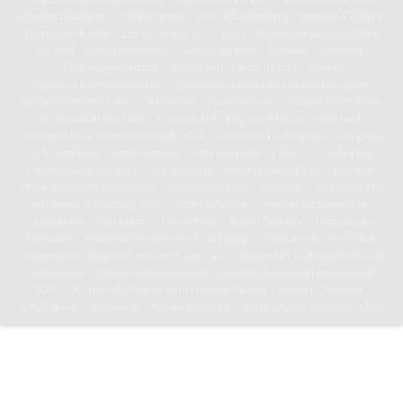
Schulsozialarbeiter
Förderverein
Tonis Schulkleidung – Hoodies & T-Shirts
Ehemaligentreffen
Lernen an der Toni
IServ – Kommunikationsplattform
der Toni
Unterrichtszeiten
Schulprogramm
Leitsätze
Konzept
Förderungskonzept
Schulinterne Fachcurricula
Kleines
Gemeinschaftsschullexikon
Berufsorientierung als Schlüssel zu einem
selbstbestimmten Leben
Bibliothek
Klassenfahrten
Klassenfahrts-Blog:
8b/c erkunden den Harz
Klassenfahrts-Blog der 8d in die Niederlande
Künstler-Klassenfahrt: Edinburgh 2024
Klassenfahrts-Blog des 6. Jahrgangs
Schulordnung
Informationen
Informationen für den 5. – 7. Jahrgang
Informationen für den 8. – 10. Jahrgang
Informationen für die Oberstufe
Pläne, Termine & Downloads
Jahresterminplan
Kalender
Anmeldung für
den neuen 5. Jahrgang 2026
Vertretungsplan
Mensa und Speiseplan
Downloads
Toni-Leben
Toni in Paris
Toni in Tansania
News aus der
Unterstufe
Klassenfahrts-Blog des 6. Jahrgangs
News aus der Mittelstufe
Klassenfahrts-Blog: 8b/c erkunden den Harz
Klassenfahrts-Blog der 8d in die
Niederlande
News aus der Oberstufe
Künstler-Klassenfahrt: Edinburgh
2024
Kunstprofil: Wasserturm in neuen Farben
Kultoni
Kontakt
Schulleitung
Sekretariat
Kontaktformular
Erklärung zur Barrierefreiheit