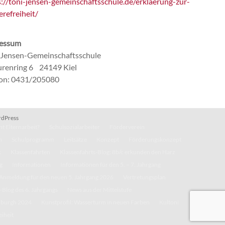
s://toni-jensen-gemeinschaftsschule.de/erklaerung-zur-
erefreiheit/
essum
-Jensen-Gemeinschaftsschule
renring 6 24149 Kiel
fon: 0431/205080
dPress
t Elternarbeit?
Schulsozialarbeiter
Förderverein
n
Schulprogramm
Leitsätze
Konzept
Förderungskonzept
k
Klassenfahrten
Klassenfahrts-Blog: 8b/c erkunden den Harz
g
Informationen
Informationen für den 5. – 7. Jahrgang
Anmeldung für den neuen 5. Jahrgang 2026
Vertretungsplan
-Blog des 6. Jahrgangs
News aus der Mittelstufe
inburgh 2024
Kunstprofil: Wasserturm in neuen Farben
Kultoni
eiheit