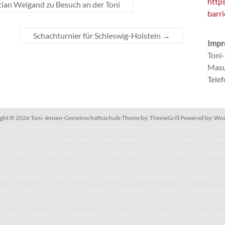
http
ian Weigand zu Besuch an der Toni
barri
Schachturnier für Schleswig-Holstein
→
Impr
Toni
Masu
Tele
ght © 2026
Toni-Jensen-Gemeinschaftsschule
Theme by:
ThemeGrill
Powered by:
Wor
 (SV)
Eltern (SEB)
Mitgestaltungsmöglichkeiten
Warum Elternarbeit?
Lohn
Lernen an der Toni
IServ – Kommunikationsplattform der Toni
Unterrichtszeite
kon
Berufsorientierung als Schlüssel zu einem selbstbestimmten Leben
Bibliothe
Klassenfahrt: Edinburgh 2024
Klassenfahrts-Blog des 6. Jahrgangs
Schulordnun
r die Oberstufe
Pläne, Termine & Downloads
Jahresterminplan
Kalender
Leben
Toni in Paris
Toni in Tansania
News aus der Unterstufe
Klassenfahrts
g der 8d in die Niederlande
News aus der Oberstufe
Künstler-Klassenfahrt: Ed
ontakt
Schulleitung
Sekretariat
Kontaktformular
Erklärung zur Barrierefr