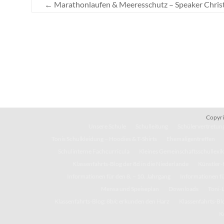
←
Marathonlaufen & Meeresschutz – Speaker Christ
Copyri
Unsere Schule
Schulleitung
Schülervertretung
Tonis Schulkleidung – Hoodies & T-Shirts
Ehemaligentreffen
Schulinterne Fachcurricula
Kleines Gemeinschaftsschullexi
Klassenfahrts-Blog der 8d in die Niederlande
Künstler-
Informationen für den 8. – 10. Jahrgang
Informationen fü
Mensa und Speiseplan
Downloads
Toni-
Klassenfahrts-Blog: 8b/c erkunden den Harz
Klassenfahrts-Blo
K