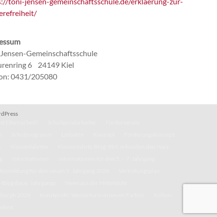
s://toni-jensen-gemeinschaftsschule.de/erklaerung-zur-
erefreiheit/
essum
-Jensen-Gemeinschaftsschule
renring 6 24149 Kiel
fon: 0431/205080
dPress
t Elternarbeit?
Schulsozialarbeiter
Förderverein
n
Schulprogramm
Leitsätze
Konzept
Förderungskonzept
k
Klassenfahrten
Klassenfahrts-Blog: 8b/c erkunden den Harz
g
Informationen
Informationen für den 5. – 7. Jahrgang
Anmeldung für den neuen 5. Jahrgang 2026
Vertretungsplan
-Blog des 6. Jahrgangs
News aus der Mittelstufe
inburgh 2024
Kunstprofil: Wasserturm in neuen Farben
Kultoni
eiheit