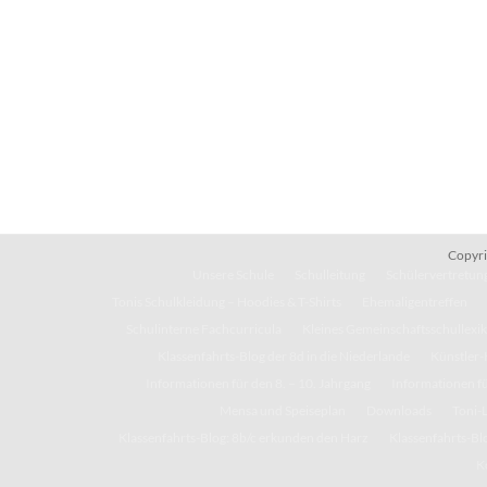
Copyri
Unsere Schule
Schulleitung
Schülervertretung
Tonis Schulkleidung – Hoodies & T-Shirts
Ehemaligentreffen
Schulinterne Fachcurricula
Kleines Gemeinschaftsschullexi
Klassenfahrts-Blog der 8d in die Niederlande
Künstler-
Informationen für den 8. – 10. Jahrgang
Informationen fü
Mensa und Speiseplan
Downloads
Toni-
Klassenfahrts-Blog: 8b/c erkunden den Harz
Klassenfahrts-Blo
K