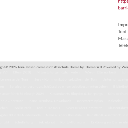
http
barri
Impr
Toni
Masu
Tele
ght © 2026
Toni-Jensen-Gemeinschaftsschule
Theme by:
ThemeGrill
Powered by:
Wor
 (SV)
Eltern (SEB)
Mitgestaltungsmöglichkeiten
Warum Elternarbeit?
Lohn
Lernen an der Toni
IServ – Kommunikationsplattform der Toni
Unterrichtszeite
kon
Berufsorientierung als Schlüssel zu einem selbstbestimmten Leben
Bibliothe
Klassenfahrt: Edinburgh 2024
Klassenfahrts-Blog des 6. Jahrgangs
Schulordnun
r die Oberstufe
Pläne, Termine & Downloads
Jahresterminplan
Kalender
Leben
Toni in Paris
Toni in Tansania
News aus der Unterstufe
Klassenfahrts
g der 8d in die Niederlande
News aus der Oberstufe
Künstler-Klassenfahrt: Ed
ontakt
Schulleitung
Sekretariat
Kontaktformular
Erklärung zur Barrierefr