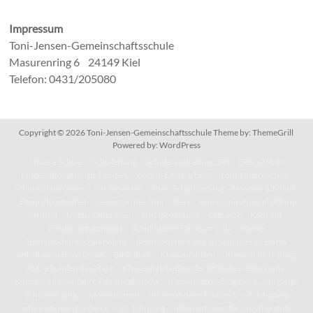
Impressum
Toni-Jensen-Gemeinschaftsschule
Masurenring 6 24149 Kiel
Telefon: 0431/205080
Copyright © 2026
Toni-Jensen-Gemeinschaftsschule
Theme by:
ThemeGrill
Powered by:
WordPress
Unsere Schule
Schulleitung
Schülervertretung (SV)
Eltern (SEB)
Mitgestaltungsmöglichkeiten
Warum Elternarbeit?
Lohnt Elternarbeit?
Schulsozialarbeiter
Förderverein
Tonis Schulkleidung – Hoodies & T-Shirts
Ehemaligentreffen
Lernen an der Toni
IServ – Kommunikationsplattform
der Toni
Unterrichtszeiten
Schulprogramm
Leitsätze
Konzept
Förderungskonzept
Schulinterne Fachcurricula
Kleines
Gemeinschaftsschullexikon
Berufsorientierung als Schlüssel zu einem
selbstbestimmten Leben
Bibliothek
Klassenfahrten
Klassenfahrts-Blog:
8b/c erkunden den Harz
Klassenfahrts-Blog der 8d in die Niederlande
Künstler-Klassenfahrt: Edinburgh 2024
Klassenfahrts-Blog des 6. Jahrgangs
Schulordnung
Informationen
Informationen für den 5. – 7. Jahrgang
Informationen für den 8. – 10. Jahrgang
Informationen für die Oberstufe