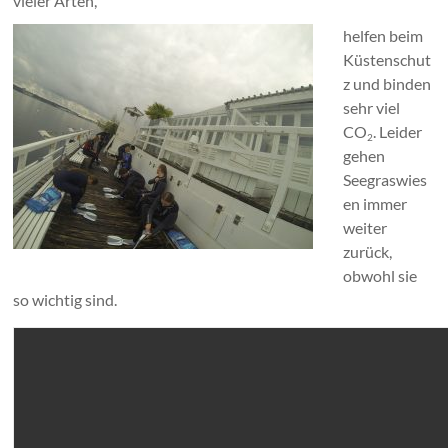
vieler Arten,
helfen beim
Küstenschut
z und binden
sehr viel
CO
. Leider
2
gehen
Seegraswies
en immer
weiter
zurück,
obwohl sie
so wichtig sind.