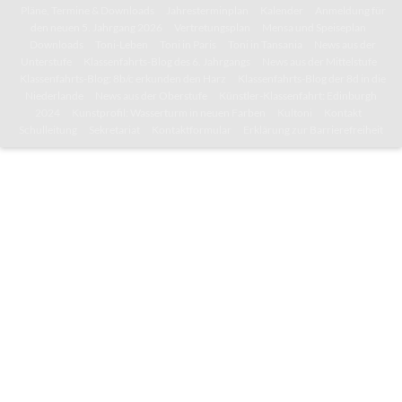
Pläne, Termine & Downloads
Jahresterminplan
Kalender
Anmeldung für
den neuen 5. Jahrgang 2026
Vertretungsplan
Mensa und Speiseplan
Downloads
Toni-Leben
Toni in Paris
Toni in Tansania
News aus der
Unterstufe
Klassenfahrts-Blog des 6. Jahrgangs
News aus der Mittelstufe
Klassenfahrts-Blog: 8b/c erkunden den Harz
Klassenfahrts-Blog der 8d in die
Niederlande
News aus der Oberstufe
Künstler-Klassenfahrt: Edinburgh
2024
Kunstprofil: Wasserturm in neuen Farben
Kultoni
Kontakt
Schulleitung
Sekretariat
Kontaktformular
Erklärung zur Barrierefreiheit