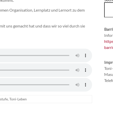
bekommt.
emen Organisation, Lernplatz und Lernort
zu dem
mit uns gemacht hat und dass wir so viel durch sie
Barri
Infor
http
barri
Impr
Toni
Masu
Tele
stufe
,
Toni-Leben