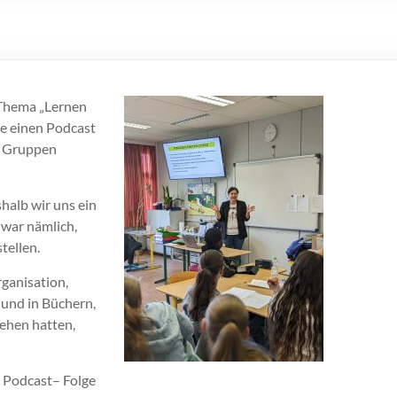
 Thema „Lernen
he einen Podcast
ei Gruppen
halb wir uns ein
war nämlich,
tellen.
ganisation,
und i
n
Büchern
,
iehen hatten,
e Podcas
t
–
Folge