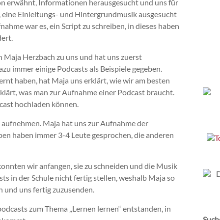
hon erwähnt, Informationen herausgesucht und uns für
 eine Einleitungs- und Hintergrundmusik ausgesucht
ufnahme war es, ein Script zu schreiben, in dieses haben
ert.
h
Maja Herzbach zu uns und hat uns zuerst
azu immer einige Podcasts als Beispiele gegeben.
rnt haben, hat Maja uns erklärt, wie wir am besten
rklärt, was man zur Aufnahme eine
r
Podcast braucht.
cast hochladen können.
aufnehmen. Maja hat uns zur Aufnahme der
pen haben immer 3-4 Leute gesprochen, die anderen
konnten wir anfangen
,
sie zu schneiden und die Musik
s in der Schule nicht fertig stellen, weshalb Maja so
n und uns fertig zuzusenden.
podcast
s
zum Thema „Lernen lernen“ entstanden, in
Such