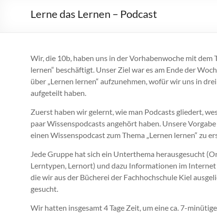
Lerne das Lernen – Podcast
Wir, die 10b, haben uns in der Vorhabenwoche mit dem
lernen“ beschäftigt. Unser Ziel war es am Ende der Woc
über „Lerne
n
lernen“ aufzunehmen,
wo
für wir uns in dr
aufgeteilt
haben
.
Zuerst haben wir gelernt, wie man Podcasts gliedert, wes
paar Wissenspodcasts angehört haben. Unsere Vorgabe 
ein
en
Wissenspodcast zum Thema „Lernen lernen“ zu ers
Jede Gruppe hat sich ein Unterthema
her
ausgesucht (Or
Lerntypen, Lernort) und dazu Informationen im Internet
die wir
aus der
Bücherei der Fachhochschule Kie
l ausgel
gesucht.
Wir hatten insgesamt 4 Tage Zeit, um eine ca. 7-minütig