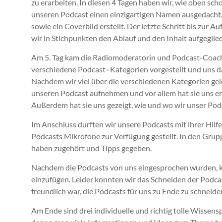
zu erarbeiten. In diesen 4 Tagen haben wir, wie oben sc
unseren Podcast einen einzigartigen Namen ausgedacht,
sowie ein Coverbild erstellt. Der letzte Schritt bis zur A
wir in Stichpunkten den Ablauf und
den
Inhalt aufgeglied
Am 5. Tag kam die Radiomoderatorin und Podcast
-Coac
verschiedene Podcast
–
Kategorien vorgestellt und uns d
Nachdem wir viel über die verschiedenen Kategorien gele
unseren Podcast aufnehmen und vor allem hat sie uns e
Außerdem hat sie uns gezeigt
,
wie und wo wir unser Pod
Im Anschluss durften wir unsere Podcasts mit
ihrer
Hilfe
Podcasts Mikrofone zur Verfügung gestellt
.
In den Grup
haben zugehört und Tipps gegeben.
Nachdem die Podcasts von uns eingesprochen wurden, 
einzufügen. Leider konnten wir das Schneiden der Podcast
freundlich war, die Podcasts für uns zu Ende zu schneide
Am Ende sind drei individuelle
und
richtig tolle
Wissens