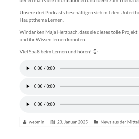
den
en
man viele Informationen und Ideen zum Thema 
Unsere drei Podcasts beschäftigen sich mit den Unterth
Hau
p
tthema Lernen
.
Wir danken Maja Herzbach, dass sie dieses tolle Projekt 
und ihr Wissen lernen konnten.
Viel Spaß beim Lernen und hören! 🙂
webmin
23. Januar 2025
News aus der Mittel