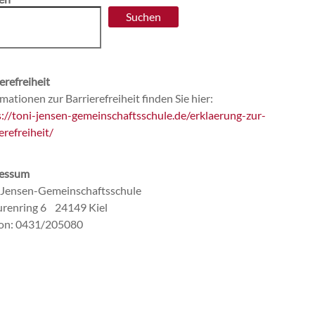
Suchen
erefreiheit
mationen zur Barrierefreiheit finden Sie hier:
s://toni-jensen-gemeinschaftsschule.de/erklaerung-zur-
erefreiheit/
essum
-Jensen-Gemeinschaftsschule
renring 6 24149 Kiel
fon: 0431/205080