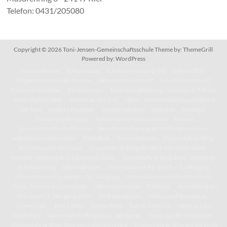
Telefon: 0431/205080
Copyright © 2026
Toni-Jensen-Gemeinschaftsschule
Theme by:
ThemeGrill
Powered by:
WordPress
Unsere Schule
Schulleitung
Schülervertretung (SV)
Eltern (SEB)
Mitgestaltungsmöglichkeiten
Warum Elternarbeit?
Lohnt Elternarbeit?
Schulsozialarbeiter
Förderverein
Tonis Schulkleidung – Hoodies & T-Shirts
Ehemaligentreffen
Lernen an der Toni
IServ – Kommunikationsplattform
der Toni
Unterrichtszeiten
Schulprogramm
Leitsätze
Konzept
Förderungskonzept
Schulinterne Fachcurricula
Kleines
Gemeinschaftsschullexikon
Berufsorientierung als Schlüssel zu einem
selbstbestimmten Leben
Bibliothek
Klassenfahrten
Klassenfahrts-Blog:
8b/c erkunden den Harz
Klassenfahrts-Blog der 8d in die Niederlande
Künstler-Klassenfahrt: Edinburgh 2024
Klassenfahrts-Blog des 6. Jahrgangs
Schulordnung
Informationen
Informationen für den 5. – 7. Jahrgang
Informationen für den 8. – 10. Jahrgang
Informationen für die Oberstufe
Pläne, Termine & Downloads
Jahresterminplan
Kalender
Anmeldung für
den neuen 5. Jahrgang 2026
Vertretungsplan
Mensa und Speiseplan
Downloads
Toni-Leben
Toni in Paris
Toni in Tansania
News aus der
Unterstufe
Klassenfahrts-Blog des 6. Jahrgangs
News aus der Mittelstufe
Klassenfahrts-Blog: 8b/c erkunden den Harz
Klassenfahrts-Blog der 8d in die