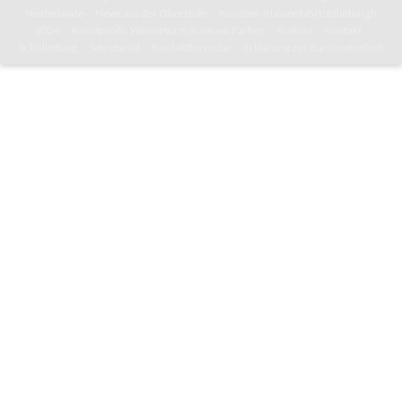
Niederlande
News aus der Oberstufe
Künstler-Klassenfahrt: Edinburgh
2024
Kunstprofil: Wasserturm in neuen Farben
Kultoni
Kontakt
Schulleitung
Sekretariat
Kontaktformular
Erklärung zur Barrierefreiheit