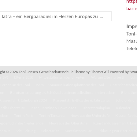
http
barri
 Tatra – ein Bergparadies im Herzen Europas zu
→
Impr
Toni
Masu
Tele
ght © 2026
Toni-Jensen-Gemeinschaftsschule
Theme by:
ThemeGrill
Powered by:
Wor
 (SV)
Eltern (SEB)
Mitgestaltungsmöglichkeiten
Warum Elternarbeit?
Lohn
Lernen an der Toni
IServ – Kommunikationsplattform der Toni
Unterrichtszeite
kon
Berufsorientierung als Schlüssel zu einem selbstbestimmten Leben
Bibliothe
Klassenfahrt: Edinburgh 2024
Klassenfahrts-Blog des 6. Jahrgangs
Schulordnun
r die Oberstufe
Pläne, Termine & Downloads
Jahresterminplan
Kalender
Leben
Toni in Paris
Toni in Tansania
News aus der Unterstufe
Klassenfahrts
g der 8d in die Niederlande
News aus der Oberstufe
Künstler-Klassenfahrt: Ed
ontakt
Schulleitung
Sekretariat
Kontaktformular
Erklärung zur Barrierefr