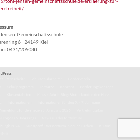
s://toni-jensen-gemeinschaftsschule.de/erklaerung-zur-
erefreiheit/
essum
-Jensen-Gemeinschaftsschule
renring 6 24149 Kiel
fon: 0431/205080
dPress
t Elternarbeit?
Schulsozialarbeiter
Förderverein
n
Schulprogramm
Leitsätze
Konzept
Förderungskonzept
k
Klassenfahrten
Klassenfahrts-Blog: 8b/c erkunden den Harz
g
Informationen
Informationen für den 5. – 7. Jahrgang
Anmeldung für den neuen 5. Jahrgang 2026
Vertretungsplan
-Blog des 6. Jahrgangs
News aus der Mittelstufe
inburgh 2024
Kunstprofil: Wasserturm in neuen Farben
Kultoni
eiheit