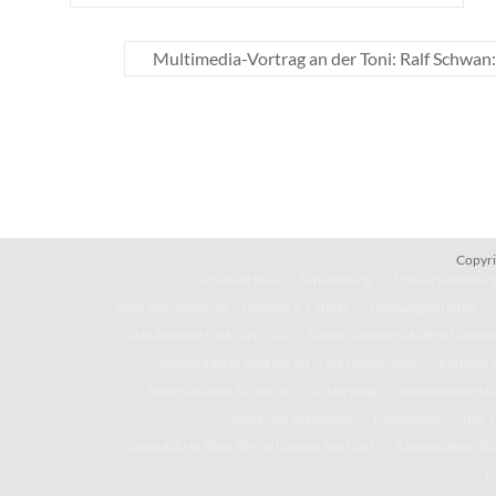
Multimedia-Vortrag an der Toni: Ralf Schwan:
Copyri
Unsere Schule
Schulleitung
Schülervertretung
Tonis Schulkleidung – Hoodies & T-Shirts
Ehemaligentreffen
Schulinterne Fachcurricula
Kleines Gemeinschaftsschullexi
Klassenfahrts-Blog der 8d in die Niederlande
Künstler-
Informationen für den 8. – 10. Jahrgang
Informationen fü
Mensa und Speiseplan
Downloads
Toni-
Klassenfahrts-Blog: 8b/c erkunden den Harz
Klassenfahrts-Blo
K