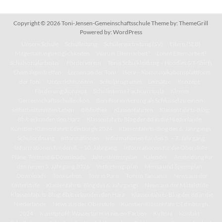
Copyright © 2026
Toni-Jensen-Gemeinschaftsschule
Theme by:
ThemeGrill
Powered by:
WordPress
Unsere Schule
Schulleitung
Schülervertretung (SV)
Eltern (SEB)
Mitgestaltungsmöglichkeiten
Warum Elternarbeit?
Lohnt Elternarbeit?
Schulsozialarbeiter
Förderverein
Tonis Schulkleidung – Hoodies & T-Shirts
Ehemaligentreffen
Lernen an der Toni
IServ – Kommunikationsplattform
der Toni
Unterrichtszeiten
Schulprogramm
Leitsätze
Konzept
Förderungskonzept
Schulinterne Fachcurricula
Kleines
Gemeinschaftsschullexikon
Berufsorientierung als Schlüssel zu einem
selbstbestimmten Leben
Bibliothek
Klassenfahrten
Klassenfahrts-Blog:
8b/c erkunden den Harz
Klassenfahrts-Blog der 8d in die Niederlande
Künstler-Klassenfahrt: Edinburgh 2024
Klassenfahrts-Blog des 6. Jahrgangs
Schulordnung
Informationen
Informationen für den 5. – 7. Jahrgang
Informationen für den 8. – 10. Jahrgang
Informationen für die Oberstufe
Pläne, Termine & Downloads
Jahresterminplan
Kalender
Anmeldung für
den neuen 5. Jahrgang 2026
Vertretungsplan
Mensa und Speiseplan
Downloads
Toni-Leben
Toni in Paris
Toni in Tansania
News aus der
Unterstufe
Klassenfahrts-Blog des 6. Jahrgangs
News aus der Mittelstufe
Klassenfahrts-Blog: 8b/c erkunden den Harz
Klassenfahrts-Blog der 8d in die
Niederlande
News aus der Oberstufe
Künstler-Klassenfahrt: Edinburgh
2024
Kunstprofil: Wasserturm in neuen Farben
Kultoni
Kontakt